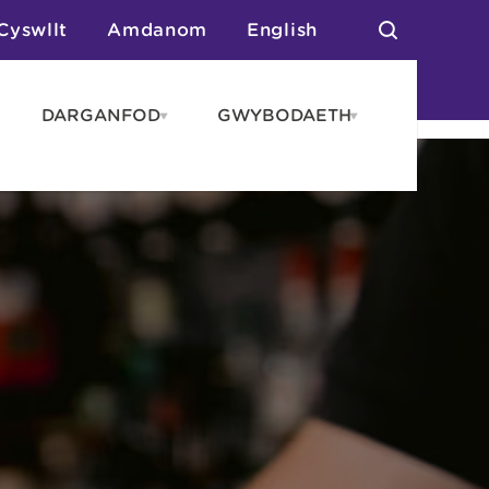
Cyswllt
Amdanom
English
DARGANFOD
GWYBODAETH
pen
Open
Open
AROS
DARGANFOD
GWYBODAET
enu
menu
menu
tai
n Arlwyo
anau a Gwersylla
or o Leoedd