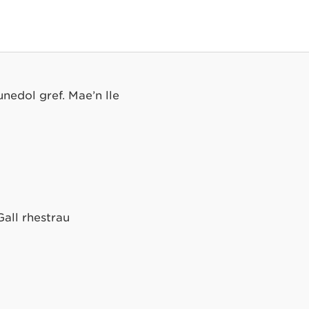
edol gref. Mae’n lle
Gall rhestrau