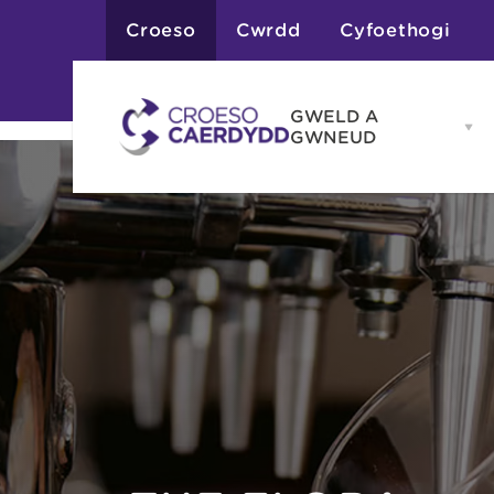
Croeso
Cwrdd
Cyfoethogi
GWELD A
Op
GWNEUD
G
A
G
Atyniadau
me
Gweithgareddau
Adloniant
Chwaraeon
Siopa
Teithiau a Golygfe