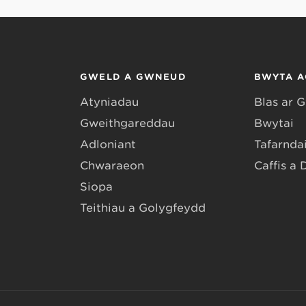
GWELD A GWNEUD
BWYTA A
Atyniadau
Blas ar 
Gweithgareddau
Bwytai
Adloniant
Tafarndai
Chwaraeon
Caffis a 
Siopa
Teithiau a Golygfeydd