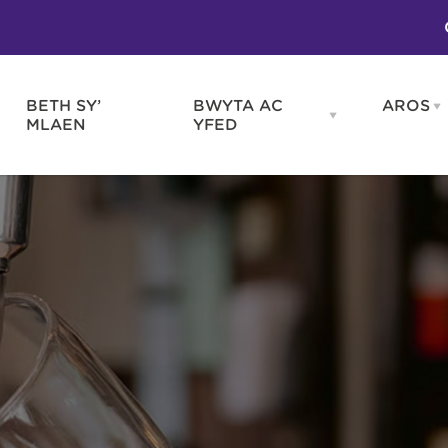
BETH SY’
BWYTA AC
AROS
O
en
Open
MLAEN
YFED
WELD
BWYTA
m
AC
WNEUD
YFED
Blas ar Gymru
Gwes
nu
menu
Bwytai
Huna
Tafarndai a Bariau
Caraf
Caffis a Delis
Rhag
ydd