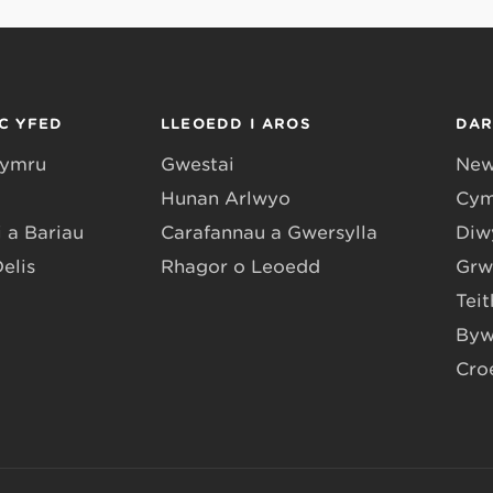
C YFED
LLEOEDD I AROS
DA
Gymru
Gwestai
New
Hunan Arlwyo
Cym
 a Bariau
Carafannau a Gwersylla
Diwy
Delis
Rhagor o Leoedd
Grw
Teit
Byw
Cro