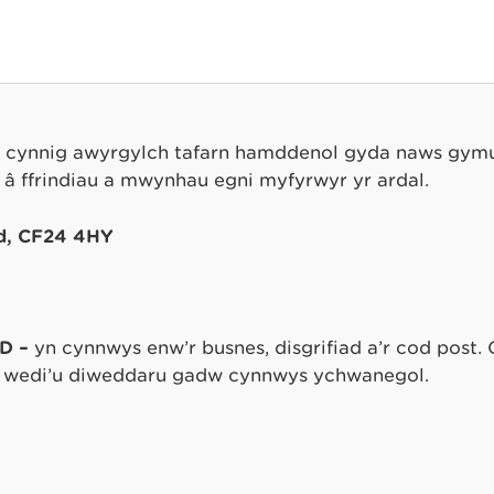
 cynnig awyrgylch tafarn hamddenol gyda naws gymun
 ffrindiau a mwynhau egni myfyrwyr yr ardal.
dd, CF24 4HY
D –
yn cynnwys enw’r busnes, disgrifiad a’r cod post. 
wedi’u diweddaru gadw cynnwys ychwanegol.