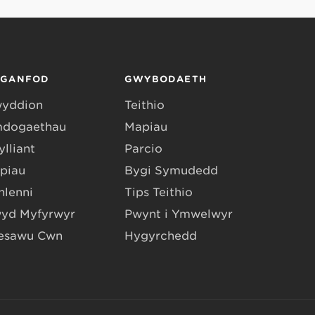
RGANFOD
GWYBODAETH
yddion
Teithio
dogaethau
Mapiau
lliant
Parcio
piau
Bygi Symudedd
hlenni
Tips Teithio
yd Myfyrwyr
Pwynt i Ymwelwyr
esawu Cŵn
Hygyrchedd