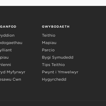
RGANFOD
GWYBODAETH
yddion
Teithio
dogaethau
Mapiau
lliant
Parcio
piau
Bygi Symudedd
hlenni
Tips Teithio
yd Myfyrwyr
Pwynt i Ymwelwyr
esawu Cŵn
Hygyrchedd