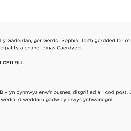
l y Gadeirlan, ger Gerddi Sophia. Taith gerdded fer o’r
cipality a chanol dinas Caerdydd.
d CF11 9LL
D –
yn cynnwys enw’r busnes, disgrifiad a’r cod post. 
wedi’u diweddaru gadw cynnwys ychwanegol.