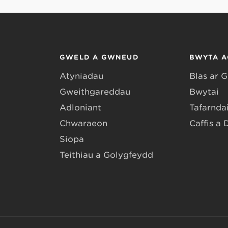
GWELD A GWNEUD
BWYTA A
Atyniadau
Blas ar 
Gweithgareddau
Bwytai
Adloniant
Tafarndai
Chwaraeon
Caffis a 
Siopa
Teithiau a Golygfeydd