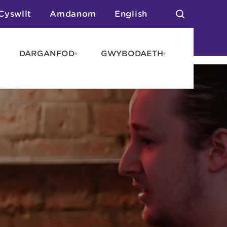
Cyswllt
Amdanom
English
DARGANFOD
GWYBODAETH
pen
Open
Open
AROS
DARGANFOD
GWYBODAET
enu
menu
menu
tai
n Arlwyo
anau a Gwersylla
or o Leoedd