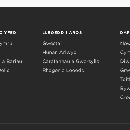
C YFED
LLEOEDD I AROS
DA
Gymru
Gwestai
New
Hunan Arlwyo
Cym
 a Bariau
Carafannau a Gwersylla
Diwy
Delis
Rhagor o Leoedd
Grw
Teit
Byw
Cro