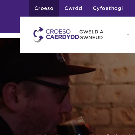
Croeso
Cwrdd
Cyfoethogi
GWELD A
Op
GWNEUD
G
A
G
Atyniadau
me
Gweithgareddau
Adloniant
Chwaraeon
Siopa
Teithiau a Golygfe