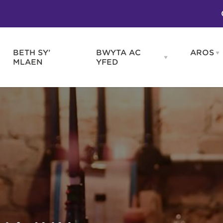
BETH SY’
BWYTA AC
AROS
O
en
Open
MLAEN
YFED
WELD
BWYTA
m
AC
WNEUD
YFED
Blas ar Gymru
Gwes
nu
menu
Bwytai
Huna
Tafarndai a Bariau
Caraf
Caffis a Delis
Rhag
ydd