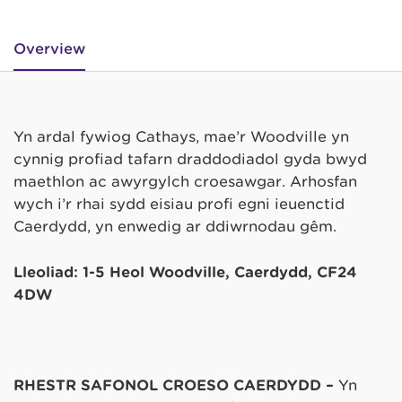
Overview
Yn ardal fywiog Cathays, mae’r Woodville yn
cynnig profiad tafarn draddodiadol gyda bwyd
maethlon ac awyrgylch croesawgar. Arhosfan
wych i’r rhai sydd eisiau profi egni ieuenctid
Caerdydd, yn enwedig ar ddiwrnodau gêm.
Lleoliad: 1-5 Heol Woodville, Caerdydd, CF24
4DW
RHESTR SAFONOL CROESO CAERDYDD –
Yn