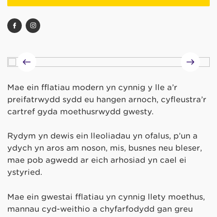
Mae ein fflatiau modern yn cynnig y lle a’r
preifatrwydd sydd eu hangen arnoch, cyfleustra’r
cartref gyda moethusrwydd gwesty.
Rydym yn dewis ein lleoliadau yn ofalus, p’un a
ydych yn aros am noson, mis, busnes neu bleser,
mae pob agwedd ar eich arhosiad yn cael ei
ystyried.
Mae ein gwestai fflatiau yn cynnig llety moethus,
mannau cyd-weithio a chyfarfodydd gan greu