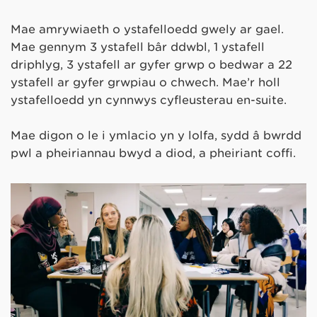
Mae amrywiaeth o ystafelloedd gwely ar gael.
Mae gennym 3 ystafell bâr ddwbl, 1 ystafell
driphlyg, 3 ystafell ar gyfer grŵp o bedwar a 22
ystafell ar gyfer grwpiau o chwech. Mae’r holl
ystafelloedd yn cynnwys cyfleusterau en-suite.
Mae digon o le i ymlacio yn y lolfa, sydd â bwrdd
pŵl a pheiriannau bwyd a diod, a pheiriant coffi.