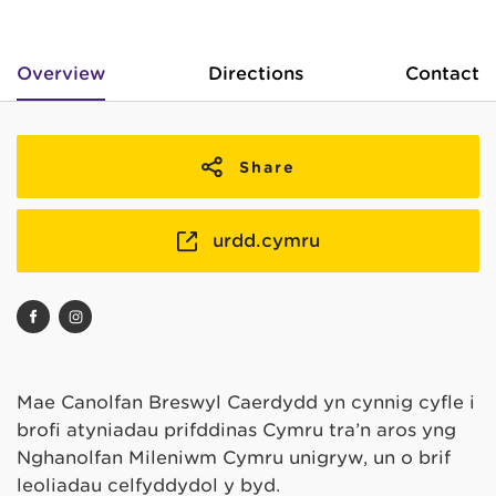
Overview
Directions
Contact
Share
urdd.cymru
Mae Canolfan Breswyl Caerdydd yn cynnig cyfle i
brofi atyniadau prifddinas Cymru tra’n aros yng
Nghanolfan Mileniwm Cymru unigryw, un o brif
leoliadau celfyddydol y byd.