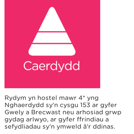
Rydym yn hostel mawr 4* yng
Nghaerdydd sy'n cysgu 153 ar gyfer
Gwely a Brecwast neu arhosiad grŵp
gydag arlwyo, ar gyfer ffrindiau a
sefydliadau sy'n ymweld â'r ddinas.