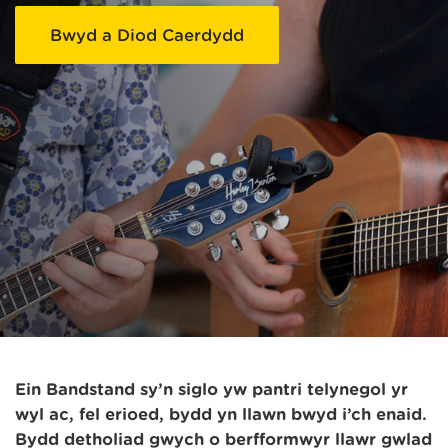
Bwyd a Diod Caerdydd
Ein Bandstand sy’n siglo yw pantri telynegol yr
ŵyl ac, fel erioed, bydd yn llawn bwyd i’ch enaid.
Bydd detholiad gwych o berfformwyr llawr gwlad