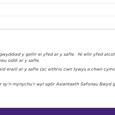
gwyddiad y gellir ei yfed ar y safle. Ni ellir yfed alco
u oddi ar y safle.
aid eraill ar y safle (ac eithrio cŵn tywys a chŵn cy
sy’n mynychu’r ŵyl sgôr Asiantaeth Safonau Bwyd gy