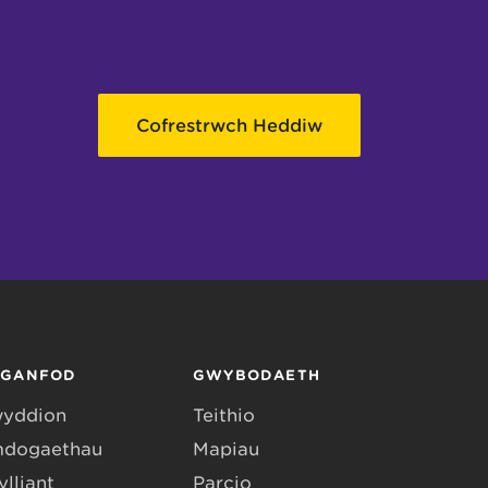
Cofrestrwch Heddiw
RGANFOD
GWYBODAETH
yddion
Teithio
dogaethau
Mapiau
lliant
Parcio