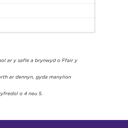
hol ar y safle a brynwyd o Ffair y
morth ar dennyn, gyda manylion
fredol o 4 neu 5.