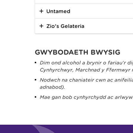
Untamed
Zio's Gelateria
GWYBODAETH BWYSIG
Dim ond alcohol a brynir o fariau’r di
Cynhyrchwyr, Marchnad y Ffermwyr ne
Nodwch na chaniateir cŵn ac anifeili
adnabod).
Mae gan bob cynhyrchydd ac arlwywr 