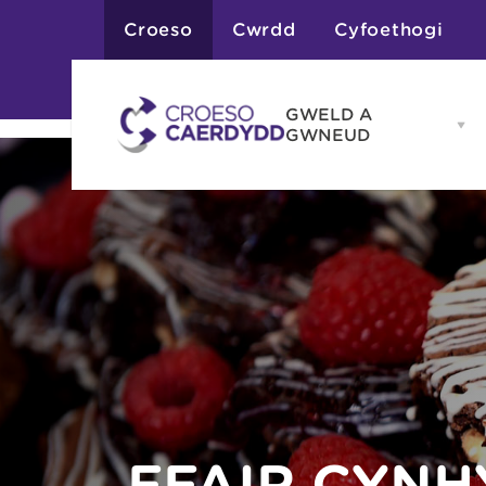
Croeso
Cwrdd
Cyfoethogi
GWELD A
Op
GWNEUD
G
A
G
Atyniadau
me
Gweithgareddau
Adloniant
Chwaraeon
Siopa
Teithiau a Golygfe
FFAIR CYN