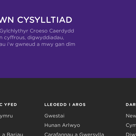
WN CYSYLLTIAD
-Gylchlythyr Croeso Caerdydd
n cyffrous, digwyddiadau,
hau i’w gwneud a mwy gan dîm
C YFED
LLEOEDD I AROS
DA
Gymru
Gwestai
New
Hunan Arlwyo
Cym
 a Bariau
Carafannau a Gwersylla
Diwy