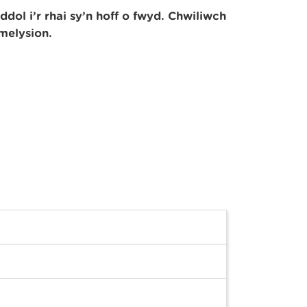
ol i’r rhai sy’n hoff o fwyd. Chwiliwch
melysion.