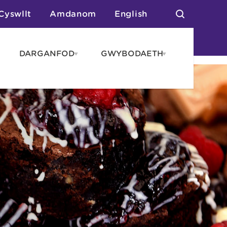
Cyswllt
Amdanom
English
DARGANFOD
GWYBODAETH
pen
Open
Open
AROS
DARGANFOD
GWYBODAET
enu
menu
menu
tai
n Arlwyo
anau a Gwersylla
or o Leoedd