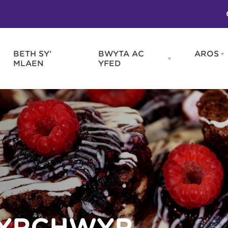
BETH SY’
BWYTA AC
AROS
O
en
Open
MLAEN
YFED
WELD
BWYTA
m
AC
WNEUD
YFED
Blas ar Gymru
Gwes
nu
menu
Bwytai
Huna
Tafarndai a Bariau
Caraf
Caffis a Delis
Rhag
ydd
HYRCHWYR