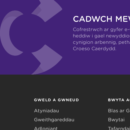
CADWCH ME
Cofrestrwch ar gyfer e
heddiw i gael newyddio
cynigion arbennig, pet
Croeso Caerdydd.
GWELD A GWNEUD
BWYTA A
Atyniadau
Blas ar 
Gweithgareddau
Bwytai
Adloniant
Tafarndai