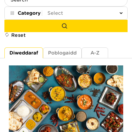
Search
Category
Reset
Diweddaraf
Poblogaidd
A-Z