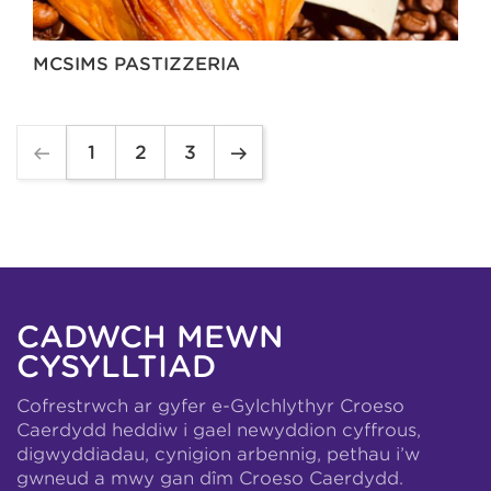
MCSIMS PASTIZZERIA
1
2
3
CADWCH MEWN
CYSYLLTIAD
Cofrestrwch ar gyfer e-Gylchlythyr Croeso
Caerdydd heddiw i gael newyddion cyffrous,
digwyddiadau, cynigion arbennig, pethau i’w
gwneud a mwy gan dîm Croeso Caerdydd.