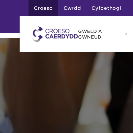
Croeso
Cwrdd
Cyfoethogi
GWELD A
Op
GWNEUD
G
A
G
Atyniadau
me
Gweithgareddau
Adloniant
Chwaraeon
Siopa
Teithiau a Golygfe