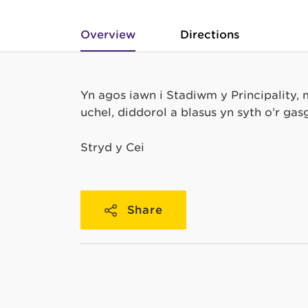
Overview
Directions
Yn agos iawn i Stadiwm y Principality,
uchel, diddorol a blasus yn syth o’r gas
Stryd y Cei
Share