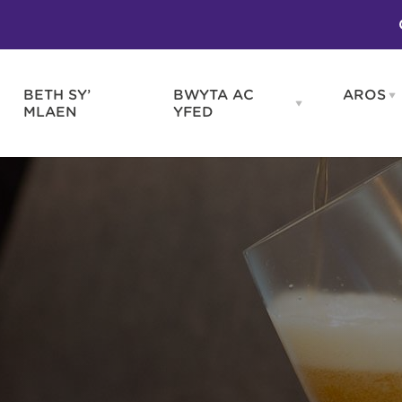
BETH SY’
BWYTA AC
AROS
O
en
Open
MLAEN
YFED
WELD
BWYTA
m
AC
WNEUD
YFED
Blas ar Gymru
Gwes
nu
menu
Bwytai
Huna
Tafarndai a Bariau
Caraf
Caffis a Delis
Rhag
ydd