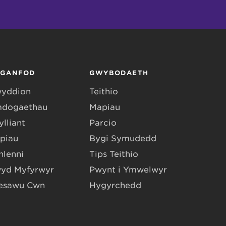
RGANFOD
GWYBODAETH
yddion
Teithio
dogaethau
Mapiau
lliant
Parcio
piau
Bygi Symudedd
hlenni
Tips Teithio
yd Myfyrwyr
Pwynt i Ymwelwyr
esawu Cŵn
Hygyrchedd