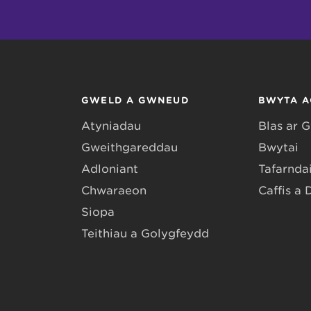
GWELD A GWNEUD
BWYTA A
Atyniadau
Blas ar 
Gweithgareddau
Bwytai
Adloniant
Tafarndai
Chwaraeon
Caffis a 
Siopa
Teithiau a Golygfeydd