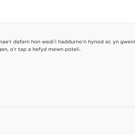
 mae’r dafarn hon wedi’i haddurno’n hynod ac yn gwein
gen, o’r tap a hefyd mewn poteli.