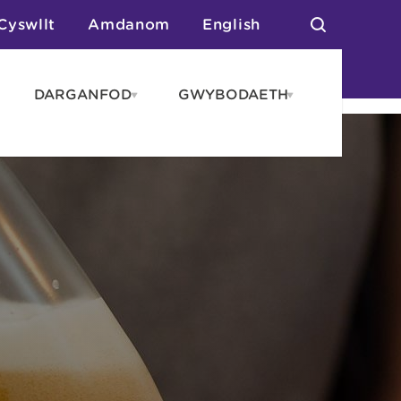
Cyswllt
Amdanom
English
DARGANFOD
GWYBODAETH
pen
Open
Open
AROS
DARGANFOD
GWYBODAET
enu
menu
menu
tai
n Arlwyo
anau a Gwersylla
or o Leoedd