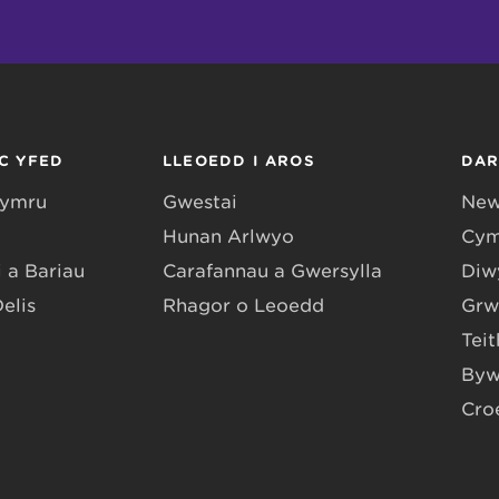
C YFED
LLEOEDD I AROS
DA
Gymru
Gwestai
New
Hunan Arlwyo
Cym
 a Bariau
Carafannau a Gwersylla
Diwy
Delis
Rhagor o Leoedd
Grw
Teit
Byw
Cro