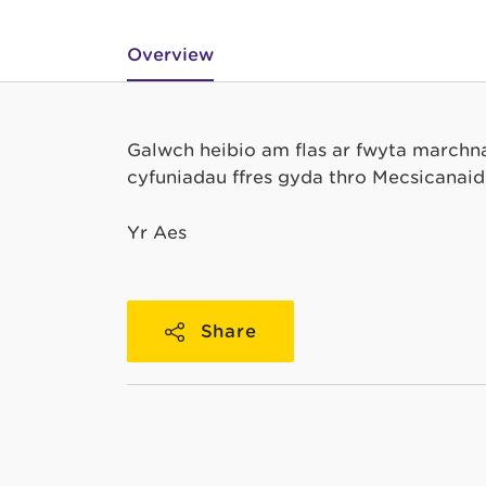
Overview
Galwch heibio am flas ar fwyta marchna
cyfuniadau ffres gyda thro Mecsicanai
Yr Aes
Share