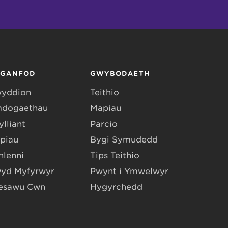
RGANFOD
GWYBODAETH
yddion
Teithio
dogaethau
Mapiau
lliant
Parcio
piau
Bygi Symudedd
hlenni
Tips Teithio
yd Myfyrwyr
Pwynt i Ymwelwyr
esawu Cŵn
Hygyrchedd