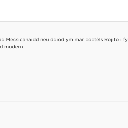
d Mecsicanaidd neu ddiod ym mar coctêls Rojito i fyny
dd modern.