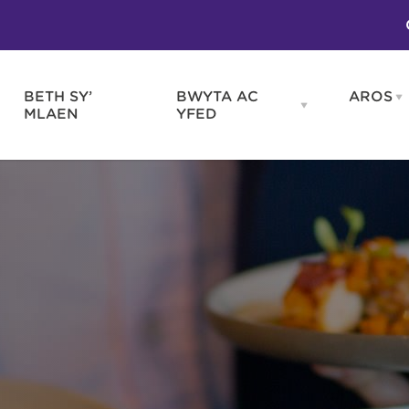
BETH SY’
BWYTA AC
AROS
O
en
Open
MLAEN
YFED
WELD
BWYTA
m
AC
WNEUD
YFED
Blas ar Gymru
Gwes
nu
menu
Bwytai
Huna
Tafarndai a Bariau
Caraf
Caffis a Delis
Rhag
ydd