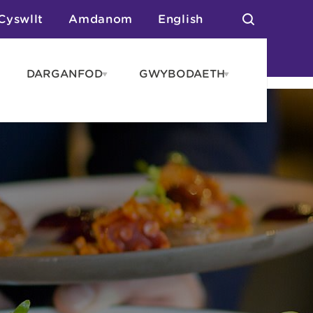
Cyswllt
Amdanom
English
DARGANFOD
GWYBODAETH
pen
Open
Open
AROS
DARGANFOD
GWYBODAET
enu
menu
menu
tai
n Arlwyo
anau a Gwersylla
or o Leoedd