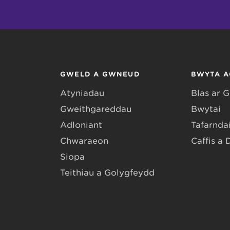
GWELD A GWNEUD
BWYTA A
Atyniadau
Blas ar 
Gweithgareddau
Bwytai
Adloniant
Tafarndai
Chwaraeon
Caffis a 
Siopa
Teithiau a Golygfeydd