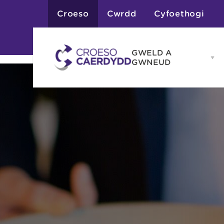
Croeso
Cwrdd
Cyfoethogi
GWELD A
Op
GWNEUD
G
A
G
Atyniadau
me
Gweithgareddau
Adloniant
Chwaraeon
Siopa
Teithiau a Golygfe