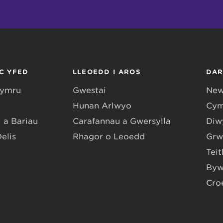
C YFED
LLEOEDD I AROS
DA
Gymru
Gwestai
New
Hunan Arlwyo
Cym
 a Bariau
Carafannau a Gwersylla
Diwy
Delis
Rhagor o Leoedd
Grw
Teit
Byw
Cro