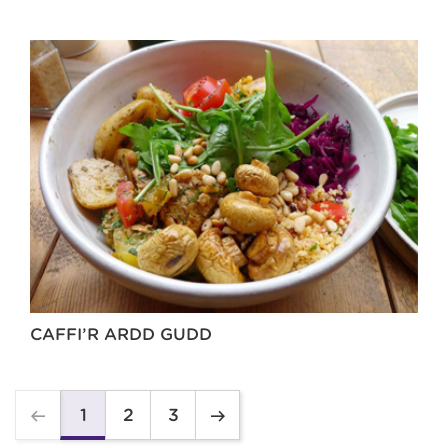
CAFFI’R ARDD GUDD
2
3
1