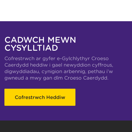
CADWCH MEWN
CYSYLLTIAD
Cofrestrwch ar gyfer e-Gylchlythyr Croeso
Caerdydd heddiw i gael newyddion cyffrous,
digwyddiadau, cynigion arbennig, pethau i’w
gwneud a mwy gan dîm Croeso Caerdydd.
Cofrestrwch Heddiw