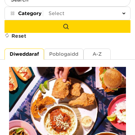
Search
Category
Reset
Diweddaraf
Poblogaidd
A-Z