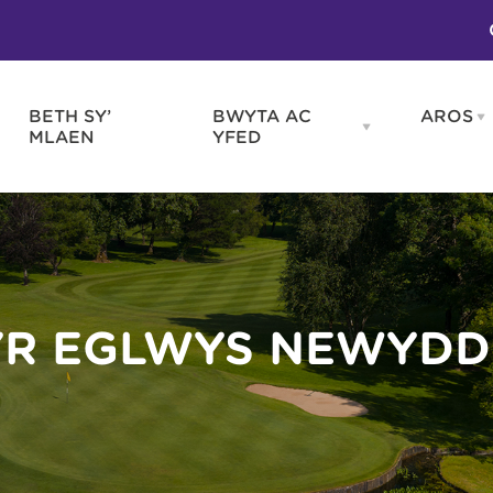
BETH SY’
BWYTA AC
AROS
O
en
Open
MLAEN
YFED
WELD
BWYTA
m
AC
WNEUD
YFED
Blas ar Gymru
Gwes
nu
menu
Bwytai
Huna
Tafarndai a Bariau
Caraf
Caffis a Delis
Rhag
ydd
YR EGLWYS NEWYDD