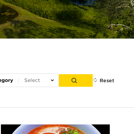
egory
Reset