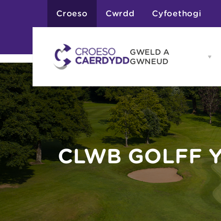
Croeso
Cwrdd
Cyfoethogi
GWELD A
Op
GWNEUD
G
A
G
Atyniadau
me
Gweithgareddau
Adloniant
Chwaraeon
Siopa
Teithiau a Golygfe
CLWB GOLFF 