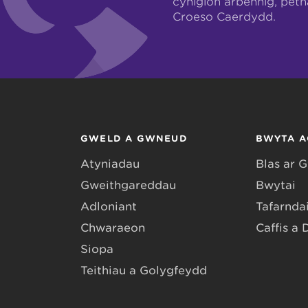
cynigion arbennig, pet
Croeso Caerdydd.
GWELD A GWNEUD
BWYTA A
Atyniadau
Blas ar 
Gweithgareddau
Bwytai
Adloniant
Tafarndai
Chwaraeon
Caffis a 
Siopa
Teithiau a Golygfeydd