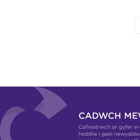
CADWCH ME
Cofrestrwch ar gyfer e
heddiw i gael newyddio