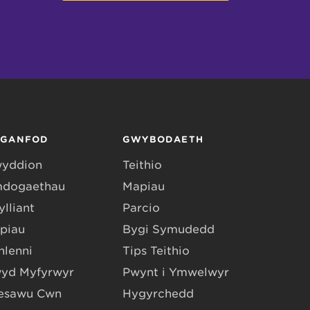
RGANFOD
GWYBODAETH
yddion
Teithio
dogaethau
Mapiau
lliant
Parcio
piau
Bygi Symudedd
hlenni
Tips Teithio
yd Myfyrwyr
Pwynt i Ymwelwyr
esawu Cŵn
Hygyrchedd