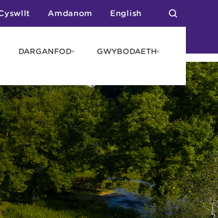
Cyswllt
Amdanom
English
DARGANFOD
GWYBODAETH
pen
Open
Open
AROS
DARGANFOD
GWYBODAET
enu
menu
menu
tai
n Arlwyo
anau a Gwersylla
or o Leoedd