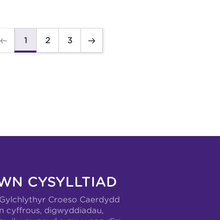
2
3
1
WN CYSYLLTIAD
-Gylchlythyr Croeso Caerdydd
n cyffrous, digwyddiadau,