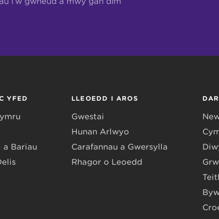
hau i’w gwneud a mwy gan dîm
C YFED
LLEOEDD I AROS
DA
Gymru
Gwestai
New
Hunan Arlwyo
Cym
 a Bariau
Carafannau a Gwersylla
Diwy
Delis
Rhagor o Leoedd
Grw
Teit
Byw
Cro