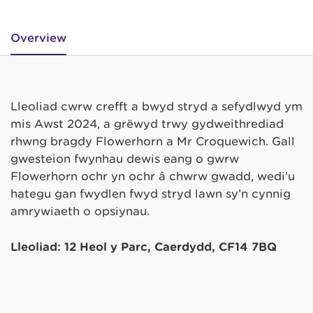
Overview
Lleoliad cwrw crefft a bwyd stryd a sefydlwyd ym
mis Awst 2024, a grëwyd trwy gydweithrediad
rhwng bragdy Flowerhorn a Mr Croquewich. Gall
gwesteion fwynhau dewis eang o gwrw
Flowerhorn ochr yn ochr â chwrw gwadd, wedi’u
hategu gan fwydlen fwyd stryd lawn sy’n cynnig
amrywiaeth o opsiynau.
Lleoliad: 12 Heol y Parc, Caerdydd, CF14 7BQ