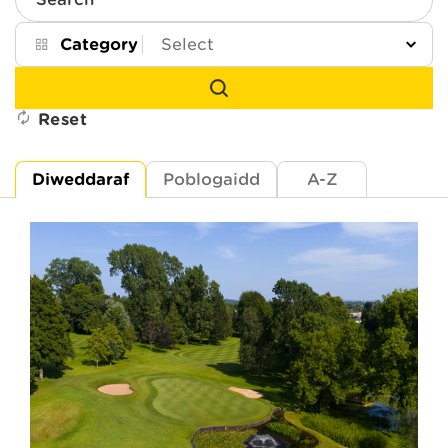
Search
Category
Reset
Diweddaraf
Poblogaidd
A-Z