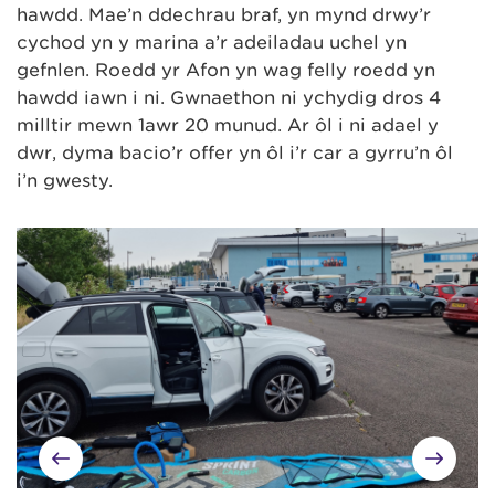
hawdd. Mae’n ddechrau braf, yn mynd drwy’r
cychod yn y marina a’r adeiladau uchel yn
gefnlen. Roedd yr Afon yn wag felly roedd yn
hawdd iawn i ni. Gwnaethon ni ychydig dros 4
milltir mewn 1awr 20 munud. Ar ôl i ni adael y
dŵr, dyma bacio’r offer yn ôl i’r car a gyrru’n ôl
i’n gwesty.