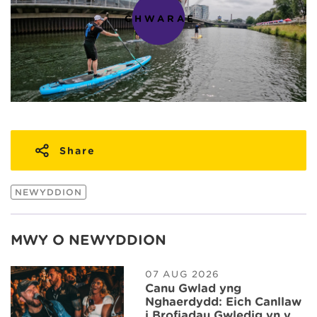
CHWARAE
Share
NEWYDDION
MWY O NEWYDDION
07 AUG 2026
Canu Gwlad yng
Nghaerdydd: Eich Canllaw
i Brofiadau Gwledig yn y