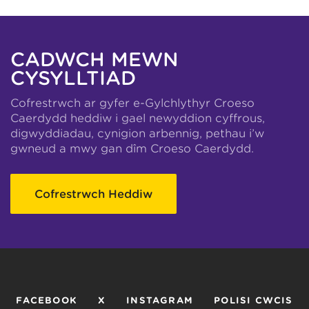
CADWCH MEWN
CYSYLLTIAD
Cofrestrwch ar gyfer e-Gylchlythyr Croeso
Caerdydd heddiw i gael newyddion cyffrous,
digwyddiadau, cynigion arbennig, pethau i’w
gwneud a mwy gan dîm Croeso Caerdydd.
Cofrestrwch Heddiw
FACEBOOK
X
INSTAGRAM
POLISI CWCIS