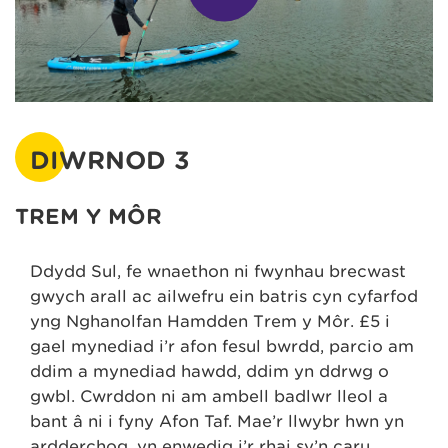
DIWRNOD 3
TREM Y MÔR
Ddydd Sul, fe wnaethon ni fwynhau brecwast
gwych arall ac ailwefru ein batris cyn cyfarfod
yng Nghanolfan Hamdden Trem y Môr. £5 i
gael mynediad i’r afon fesul bwrdd, parcio am
ddim a mynediad hawdd, ddim yn ddrwg o
gwbl. Cwrddon ni am ambell badlwr lleol a
bant â ni i fyny Afon Taf. Mae’r llwybr hwn yn
ardderchog, yn enwedig i’r rhai sy’n caru