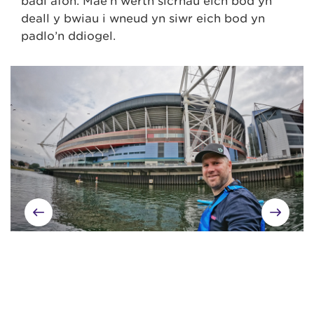
badl afon. Mae’n werth sicrhau eich bod yn
deall y bwiau i wneud yn siŵr eich bod yn
padlo’n ddiogel.