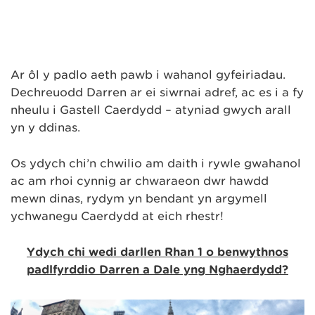
Ar ôl y padlo aeth pawb i wahanol gyfeiriadau.
Dechreuodd Darren ar ei siwrnai adref, ac es i a fy
nheulu i Gastell Caerdydd – atyniad gwych arall
yn y ddinas.
Os ydych chi’n chwilio am daith i rywle gwahanol
ac am rhoi cynnig ar chwaraeon dŵr hawdd
mewn dinas, rydym yn bendant yn argymell
ychwanegu Caerdydd at eich rhestr!
Ydych chi wedi darllen Rhan 1 o benwythnos
padlfyrddio Darren a Dale yng Nghaerdydd?