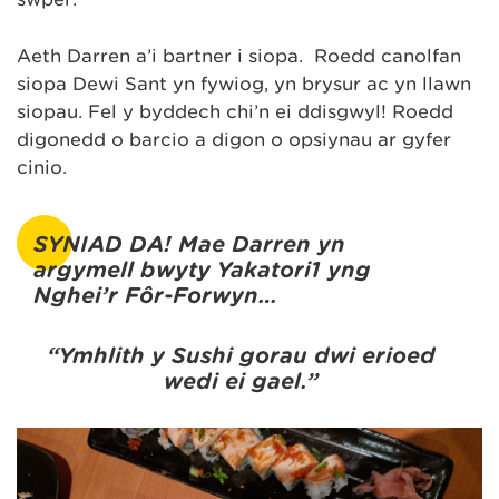
Aeth Darren a’i bartner i siopa. Roedd canolfan
siopa Dewi Sant yn fywiog, yn brysur ac yn llawn
siopau. Fel y byddech chi’n ei ddisgwyl! Roedd
digonedd o barcio a digon o opsiynau ar gyfer
cinio.
SYNIAD DA! Mae Darren yn
argymell bwyty Yakatori1 yng
Nghei’r Fôr-Forwyn…
“Ymhlith y Sushi gorau dwi erioed
wedi ei gael.”