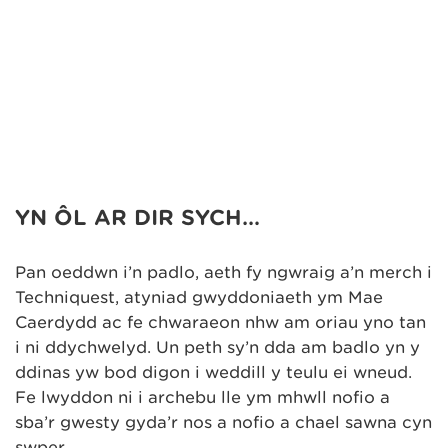
YN ÔL AR DIR SYCH…
Pan oeddwn i’n padlo, aeth fy ngwraig a’n merch i
Techniquest, atyniad gwyddoniaeth ym Mae
Caerdydd ac fe chwaraeon nhw am oriau yno tan
i ni ddychwelyd. Un peth sy’n dda am badlo yn y
ddinas yw bod digon i weddill y teulu ei wneud.
Fe lwyddon ni i archebu lle ym mhwll nofio a
sba’r gwesty gyda’r nos a nofio a chael sawna cyn
swper.