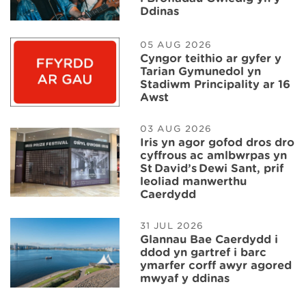
Ddinas
05 AUG 2026
Cyngor teithio ar gyfer y
Tarian Gymunedol yn
Stadiwm Principality ar 16
Awst
03 AUG 2026
Iris yn agor gofod dros dro
cyffrous ac amlbwrpas yn
St David’s Dewi Sant, prif
leoliad manwerthu
Caerdydd
31 JUL 2026
Glannau Bae Caerdydd i
ddod yn gartref i barc
ymarfer corff awyr agored
mwyaf y ddinas