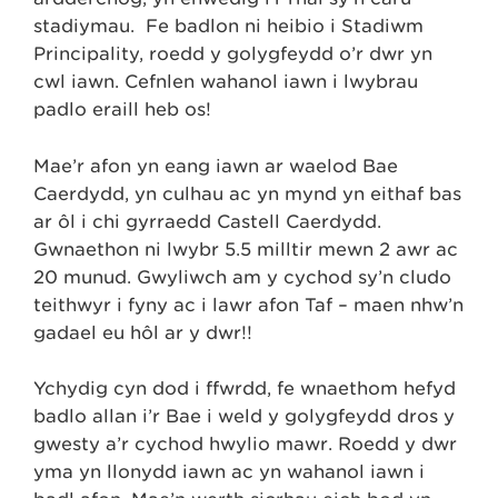
stadiymau. Fe badlon ni heibio i Stadiwm
Principality, roedd y golygfeydd o’r dŵr yn
cŵl iawn. Cefnlen wahanol iawn i lwybrau
padlo eraill heb os!
Mae’r afon yn eang iawn ar waelod Bae
Caerdydd, yn culhau ac yn mynd yn eithaf bas
ar ôl i chi gyrraedd Castell Caerdydd.
Gwnaethon ni lwybr 5.5 milltir mewn 2 awr ac
20 munud. Gwyliwch am y cychod sy’n cludo
teithwyr i fyny ac i lawr afon Taf – maen nhw’n
gadael eu hôl ar y dŵr!!
Ychydig cyn dod i ffwrdd, fe wnaethom hefyd
badlo allan i’r Bae i weld y golygfeydd dros y
gwesty a’r cychod hwylio mawr. Roedd y dŵr
yma yn llonydd iawn ac yn wahanol iawn i