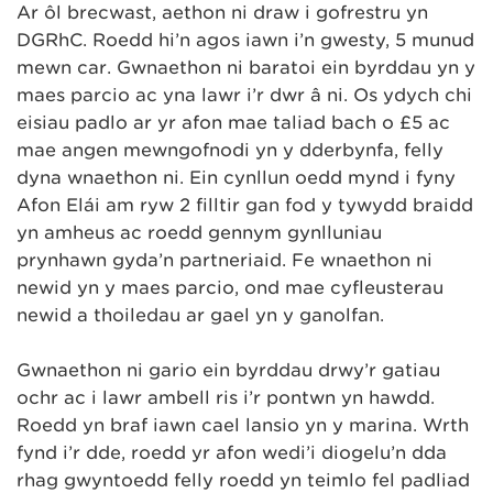
Ar ôl brecwast, aethon ni draw i gofrestru yn
DGRhC. Roedd hi’n agos iawn i’n gwesty, 5 munud
mewn car. Gwnaethon ni baratoi ein byrddau yn y
maes parcio ac yna lawr i’r dŵr â ni. Os ydych chi
eisiau padlo ar yr afon mae taliad bach o £5 ac
mae angen mewngofnodi yn y dderbynfa, felly
dyna wnaethon ni. Ein cynllun oedd mynd i fyny
Afon Elái am ryw 2 filltir gan fod y tywydd braidd
yn amheus ac roedd gennym gynlluniau
prynhawn gyda’n partneriaid. Fe wnaethon ni
newid yn y maes parcio, ond mae cyfleusterau
newid a thoiledau ar gael yn y ganolfan.
Gwnaethon ni gario ein byrddau drwy’r gatiau
ochr ac i lawr ambell ris i’r pontŵn yn hawdd.
Roedd yn braf iawn cael lansio yn y marina. Wrth
fynd i’r dde, roedd yr afon wedi’i diogelu’n dda
rhag gwyntoedd felly roedd yn teimlo fel padliad