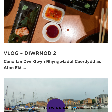
VLOG – DIWRNOD 2
Canolfan Dŵr Gwyn Rhyngwladol Caerdydd ac
Afon Elái…
CHWARAE