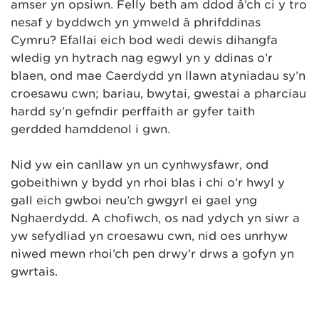
amser yn opsiwn. Felly beth am ddod â’ch ci y tro
nesaf y byddwch yn ymweld â phrifddinas
Cymru? Efallai eich bod wedi dewis dihangfa
wledig yn hytrach nag egwyl yn y ddinas o’r
blaen, ond mae Caerdydd yn llawn atyniadau sy’n
croesawu cŵn; bariau, bwytai, gwestai a pharciau
hardd sy’n gefndir perffaith ar gyfer taith
gerdded hamddenol i gŵn.
Nid yw ein canllaw yn un cynhwysfawr, ond
gobeithiwn y bydd yn rhoi blas i chi o’r hwyl y
gall eich gwboi neu’ch gwgyrl ei gael yng
Nghaerdydd. A chofiwch, os nad ydych yn siŵr a
yw sefydliad yn croesawu cŵn, nid oes unrhyw
niwed mewn rhoi’ch pen drwy’r drws a gofyn yn
gwrtais.