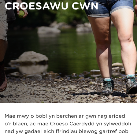
CROESAWU CŴN
Mae mwy o bobl yn berchen ar gŵn nag erioed
o’r blaen, ac mae Croeso Caerdydd yn sylweddoli
nad yw gadael eich ffrindiau blewog gartref bob