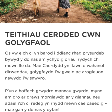
TEITHIAU CERDDED CŴN
GOLYGFAOL
Os yw eich ci yn barod i ddianc rhag prysurdeb
bywyd y ddinas am ychydig oriau, rydych chi
mewn lle da. Mae Caerdydd yn llawn o wahanol
dirweddau, golygfeydd i’w gweld ac arogleuon
newydd i’w snwyro.
P’un a hoffech grwydro mannau gwyrdd, mynd
am dro ar draws morglawdd ar y glannau neu
adael i’ch ci redeg yn rhydd mewn cae caeedig –
mae gan y ddinas y cyfan!