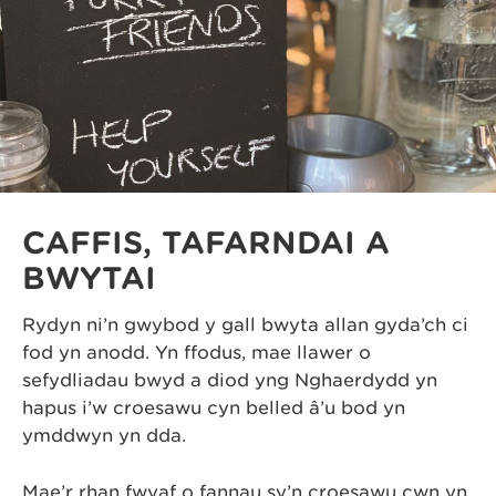
CAFFIS, TAFARNDAI A
BWYTAI
Rydyn ni’n gwybod y gall bwyta allan gyda’ch ci
fod yn anodd. Yn ffodus, mae llawer o
sefydliadau bwyd a diod yng Nghaerdydd yn
hapus i’w croesawu cyn belled â’u bod yn
ymddwyn yn dda.
Mae’r rhan fwyaf o fannau sy’n croesawu cŵn yn