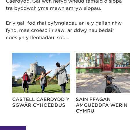
Caerdydd. Gallwch hefyd wneud tamaid o siopa
tra byddwch yma mewn amryw siopau.
Er y gall fod rhai cyfyngiadau ar le y gallan nhw
fynd, mae croeso i’r sawl ar ddwy neu bedair
coes yn y lleoliadau isod…
RS
CASTELL CAERDYDD Y
SAIN FFAGAN
SGWÂR CYHOEDDUS
AMGUEDDFA WERIN
CYMRU