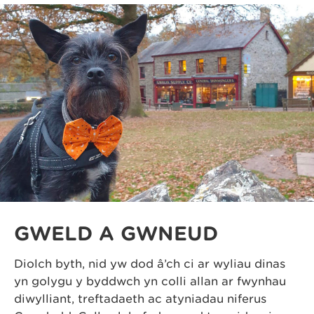
GWELD A GWNEUD
Diolch byth, nid yw dod â’ch ci ar wyliau dinas
yn golygu y byddwch yn colli allan ar fwynhau
diwylliant, treftadaeth ac atyniadau niferus