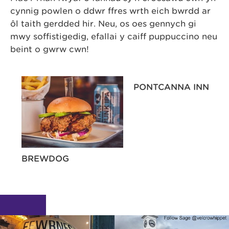
cynnig powlen o ddŵr ffres wrth eich bwrdd ar
ôl taith gerdded hir. Neu, os oes gennych gi
mwy soffistigedig, efallai y caiff puppuccino neu
beint o gwrw cŵn!
PONTCANNA INN
BREWDOG