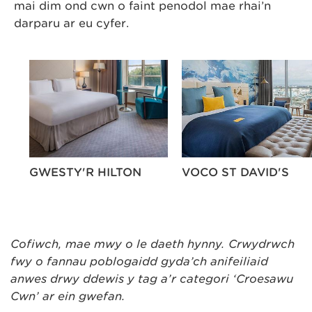
mai dim ond cŵn o faint penodol mae rhai’n
darparu ar eu cyfer.
GWESTY'R HILTON
VOCO ST DAVID'S
Cofiwch, mae mwy o le daeth hynny. Crwydrwch
fwy o fannau poblogaidd gyda’ch anifeiliaid
anwes drwy ddewis y tag a’r categori ‘Croesawu
Cŵn’ ar ein gwefan.