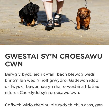
GWESTAI SY’N CROESAWU
CŴN
Beryg y bydd eich cyfaill bach blewog wedi
blino’n lân wedi’r holl grwydro. Gadewch iddo
orffwys ei bawennau yn rhai o westai a fflatiau
niferus Caerdydd sy’n croesawu cŵn.
Cofiwch wirio rheolau ble rydych chi’n aros, gan