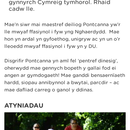
gynnyrch Cymreig tymhorol. Rhaid
cadw lle.
Mae’n siŵr mai maestref deiliog Pontcanna yw’r
lle mwyaf ffasiynol i fyw yng Nghaerdydd. Mae
hon yn ardal yn gyfoethog, unigryw ac yn un o’r
lleoedd mwyaf ffasiynol i fyw yn y DU.
Disgrifir Pontcanna yn aml fel ‘pentref dinesig’,
oherwydd mae gennych bopeth y gallai fod ei
angen ar gymdogaeth! Mae ganddi bensaernïaeth
hardd, siopau annibynnol a bwytai, parcdir – ac
mae dafliad carreg o ganol y ddinas.
ATYNIADAU