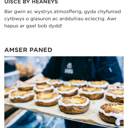
UISCE BY HEANEYS
Bar gwin ac wystrys atmosfferig, gyda chyfuniad
cytbwys o glasuron ac arddulliau eclectig. Awr
hapus ar gael bob dydd!
AMSER PANED