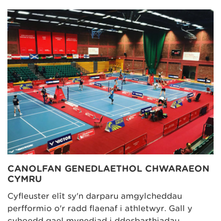
CANOLFAN GENEDLAETHOL CHWARAEON
CYMRU
Cyfleuster elît sy'n darparu amgylcheddau
perfformio o'r radd flaenaf i athletwyr. Gall y
cyhoedd gael mynediad i ddosbarthiadau