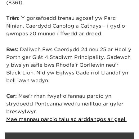
(8361).
Trên:
Y gorsafoedd trenau agosaf yw Parc
Ninian, Caerdydd Canolog a Cathays – i gyd o
gwmpas 20 munud i ffwrdd ar droed.
Bws:
Daliwch Fws Caerdydd 24 neu 25 ar Heol y
Porth ger Giât 4 Stadiwm Principality. Gadewch
y bws yn safle bws Rhodfa’r Gorllewin neu’r
Black Lion. Nid yw Eglwys Gadeiriol Llandaf yn
bell iawn wedyn.
Car:
Mae’r rhan fwyaf o fannau parcio yn
strydoedd Pontcanna wedi’u neilltuo ar gyfer
breswylwyr.
Mae mannau parcio talu ac arddangos ar gael.