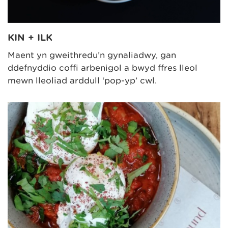
KIN + ILK
Maent yn gweithredu’n gynaliadwy, gan
ddefnyddio coffi arbenigol a bwyd ffres lleol
mewn lleoliad arddull ‘pop-yp’ cŵl.