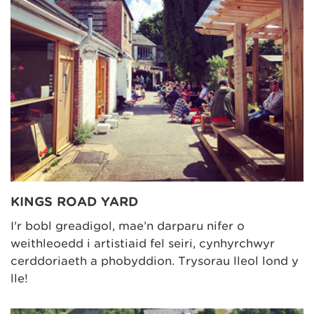
KINGS ROAD YARD
I'r bobl greadigol, mae’n darparu nifer o
weithleoedd i artistiaid fel seiri, cynhyrchwyr
cerddoriaeth a phobyddion. Trysorau lleol lond y
lle!