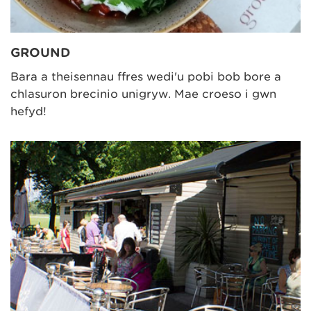
GROUND
Bara a theisennau ffres wedi'u pobi bob bore a
chlasuron brecinio unigryw. Mae croeso i gŵn
hefyd!