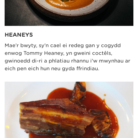
HEANEYS
Mae’r bwyty, sy'n cael ei redeg gan y cogydd
enwog Tommy Heaney, yn gweini coctêls,
gwinoedd di-ri a phlatiau rhannu i'w mwynhau ar
eich pen eich hun neu gyda ffrindiau.