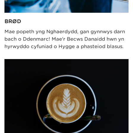
BRØD
Mae popeth yng Nghaerdydd, gan gynnwys darn
bach o Ddenmarc! Mae'r Becws Danaidd hwn yn
hyrwyddo cyfuniad o Hygge a phasteiod blasus.