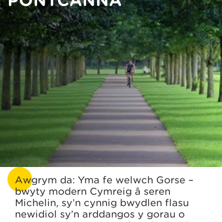
PONTCANNA
Awgrym da: Yma fe welwch Gorse –
bwyty modern Cymreig â seren
Michelin, sy’n cynnig bwydlen flasu
newidiol sy’n arddangos y gorau o