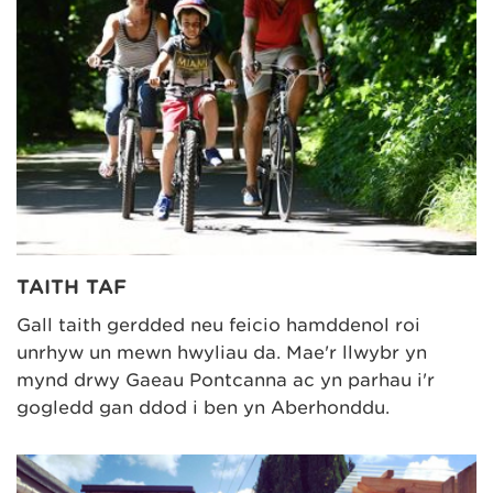
TAITH TAF
Gall taith gerdded neu feicio hamddenol roi
unrhyw un mewn hwyliau da. Mae'r llwybr yn
mynd drwy Gaeau Pontcanna ac yn parhau i'r
gogledd gan ddod i ben yn Aberhonddu.