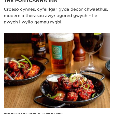
THE PONTCANNA INN
Croeso cynnes, cyfeillgar gyda décor chwaethus,
modern a therasau awyr agored gwych – lle
gwych i wylio gemau rygbi.