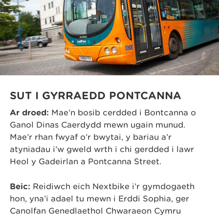
SUT I GYRRAEDD PONTCANNA
Ar droed:
Mae’n bosib cerdded i Bontcanna o
Ganol Dinas Caerdydd mewn ugain munud.
Mae’r rhan fwyaf o’r bwytai, y bariau a’r
atyniadau i’w gweld wrth i chi gerdded i lawr
Heol y Gadeirlan a Pontcanna Street.
Beic:
Reidiwch eich Nextbike i’r gymdogaeth
hon, yna’i adael tu mewn i Erddi Sophia, ger
Canolfan Genedlaethol Chwaraeon Cymru