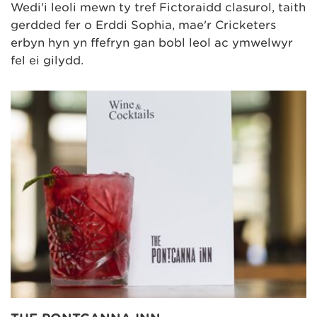
Wedi'i leoli mewn tŷ tref Fictoraidd clasurol, taith
gerdded fer o Erddi Sophia, mae'r Cricketers
erbyn hyn yn ffefryn gan bobl leol ac ymwelwyr
fel ei gilydd.