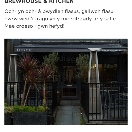
BREWHOUSE & KITCHEN
Ochr yn ochr â bwydlen flasus, gallwch flasu
cwrw wedi'i fragu yn y microfragdy ar y safle.
Mae croeso i gŵn hefyd!