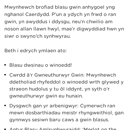
Mwynhewch brofiad blasu gwin anhygoel yng
nghanol Caerdydd. P’un a ydych yn frwd o ran
gwin, yn awyddus i ddysgu, neu’n chwilio am
noson allan llawn hwyl, mae’r digwyddiad hwn yn
siŵr o swyno’ch synhwyrau.
Beth i edrych ymlaen ato:
Blasu dwsinau o winoedd!
Cwrdd â’r Gwneuthurwyr Gwin: Mwynhewch
ddetholiad rhyfeddol o winoedd wrth glywed y
straeon hudolus y tu ôl iddynt, yn syth o’r
gwneuthurwyr gwin eu hunain.
Dysgwch gan yr arbenigwyr: Cymerwch ran
mewn dosbarthiadau meistr rhyngweithiol, gan
gynnwys sesiwn baru caws a gwin blasus.
Antur Blasu Amlsynhwyraidd: ‘Merlot on the