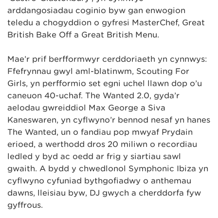
arddangosiadau coginio byw gan enwogion
teledu a chogyddion o gyfresi MasterChef, Great
British Bake Off a Great British Menu.
Mae’r prif berfformwyr cerddoriaeth yn cynnwys:
Ffefrynnau gŵyl aml-blatinwm, Scouting For
Girls, yn perfformio set egni uchel llawn dop o’u
caneuon 40-uchaf. The Wanted 2.0, gyda’r
aelodau gwreiddiol Max George a Siva
Kaneswaren, yn cyflwyno’r bennod nesaf yn hanes
The Wanted, un o fandiau pop mwyaf Prydain
erioed, a werthodd dros 20 miliwn o recordiau
ledled y byd ac oedd ar frig y siartiau sawl
gwaith. A bydd y chwedlonol Symphonic Ibiza yn
cyflwyno cyfuniad bythgofiadwy o anthemau
dawns, lleisiau byw, DJ gwych a cherddorfa fyw
gyffrous.