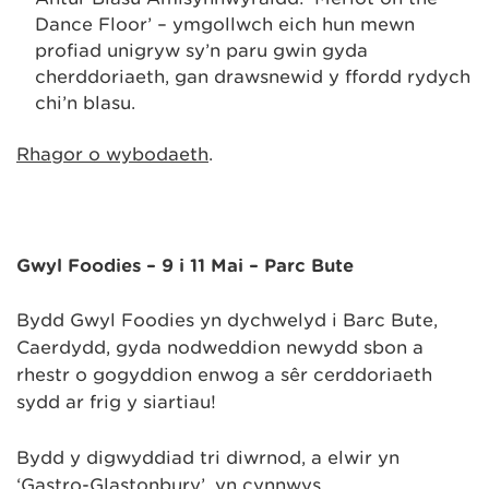
Dance Floor’ – ymgollwch eich hun mewn
profiad unigryw sy’n paru gwin gyda
cherddoriaeth, gan drawsnewid y ffordd rydych
chi’n blasu.
Rhagor o wybodaeth
.
Gŵyl Foodies – 9 i 11 Mai – Parc Bute
Bydd Gŵyl Foodies yn dychwelyd i Barc Bute,
Caerdydd, gyda nodweddion newydd sbon a
rhestr o gogyddion enwog a sêr cerddoriaeth
sydd ar frig y siartiau!
Bydd y digwyddiad tri diwrnod, a elwir yn
‘Gastro-Glastonbury’, yn cynnwys