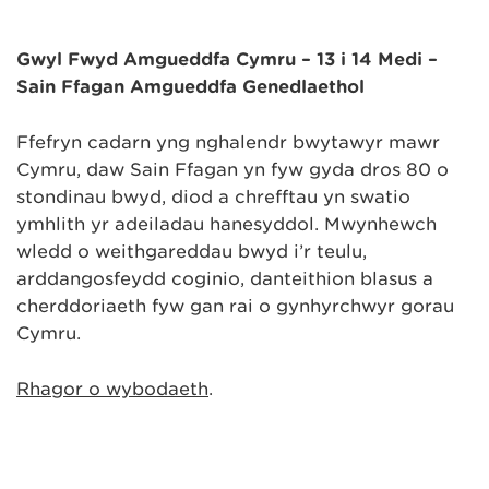
Gŵyl Fwyd Amgueddfa Cymru – 13 i 14 Medi –
Sain Ffagan Amgueddfa Genedlaethol
Ffefryn cadarn yng nghalendr bwytawyr mawr
Cymru, daw Sain Ffagan yn fyw gyda dros 80 o
stondinau bwyd, diod a chrefftau yn swatio
ymhlith yr adeiladau hanesyddol. Mwynhewch
wledd o weithgareddau bwyd i’r teulu,
arddangosfeydd coginio, danteithion blasus a
cherddoriaeth fyw gan rai o gynhyrchwyr gorau
Cymru.
Rhagor o wybodaeth
.