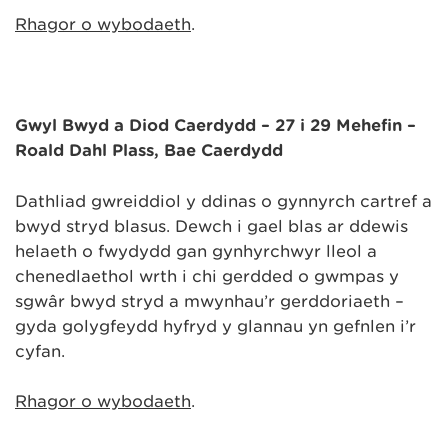
Rhagor o wybodaeth
.
Gŵyl Bwyd a Diod Caerdydd – 27 i 29 Mehefin –
Roald Dahl Plass, Bae Caerdydd
Dathliad gwreiddiol y ddinas o gynnyrch cartref a
bwyd stryd blasus. Dewch i gael blas ar ddewis
helaeth o fwydydd gan gynhyrchwyr lleol a
chenedlaethol wrth i chi gerdded o gwmpas y
sgwâr bwyd stryd a mwynhau’r gerddoriaeth –
gyda golygfeydd hyfryd y glannau yn gefnlen i’r
cyfan.
Rhagor o wybodaeth
.