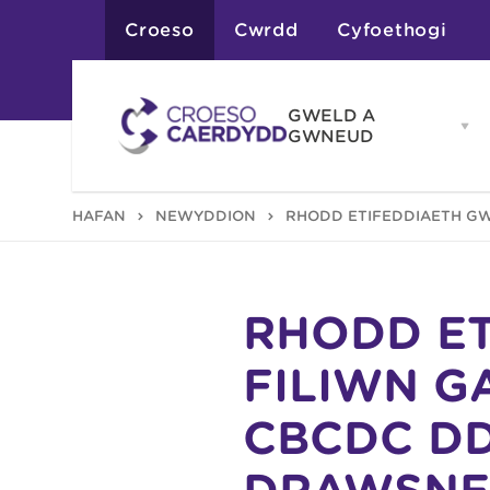
Croeso
Cwrdd
Cyfoethogi
GWELD A
Op
GWNEUD
G
A
G
Atyniadau
HAFAN
NEWYDDION
RHODD ETIFEDDIAETH GW
me
Gweithgareddau
Adloniant
Chwaraeon
Siopa
Teithiau a Golygfe
RHODD ET
FILIWN G
CBCDC DD