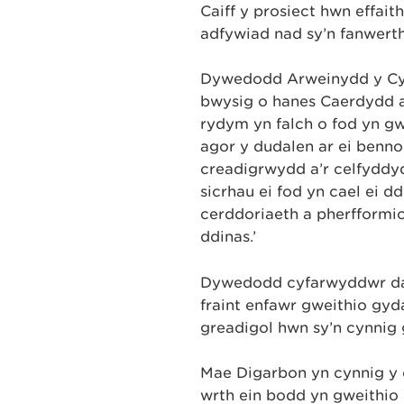
Caiff y prosiect hwn effait
adfywiad nad sy’n fanwerth
Dywedodd Arweinydd y Cyn
bwysig o hanes Caerdydd a
rydym yn falch o fod yn g
agor y dudalen ar ei benno
creadigrwydd a’r celfyddy
sicrhau ei fod yn cael ei 
cerddoriaeth a pherfformio
ddinas.’
Dywedodd cyfarwyddwr datg
fraint enfawr gweithio gy
greadigol hwn sy’n cynnig 
Mae Digarbon yn cynnig y c
wrth ein bodd yn gweithi