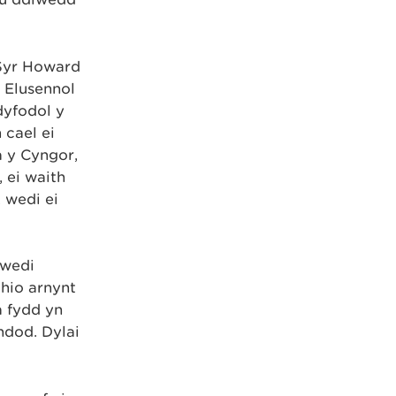
 Syr Howard
 Elusennol
dyfodol y
 cael ei
a y Cyngor,
 ei waith
 wedi ei
 wedi
hio arnynt
a fydd yn
ndod. Dylai