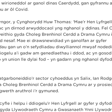
h wirioneddol ar ganol dinas Caerdydd, gan gyfrannu a
u ar ôl Covid.
gor, y Cynghorydd Huw Thomas: ‘Mae’r Hen Lyfrgell
c yn dirnod arwyddocaol yng nghanol y ddinas. Fel 
weithio gyda Choleg Brenhinol Cerdd a Drama Cymru i
d nesaf. Mae ei drawsnewidiad yn ganolfan ar gyfer
dau gan un o’n sefydliadau diwylliannol mwyaf noded
ddiogelu a’i gadw am genedlaethau i ddod, ac yn gosod
 yn union lle dylai fod – yn gadarn yng nghanol dyfod
arboneiddio’r sector cyhoeddus yn Salix, Ian Rodge
da Choleg Brenhinol Cerdd a Drama Cymru ar y prosie
gwerth aruthrol i’r gymuned.
yfle i helpu i ddiogelu’r Hen Lyfrgell ar gyfer y dyfo
o gyda Llywodraeth Cymru a Gwasanaeth Ynni Llywod