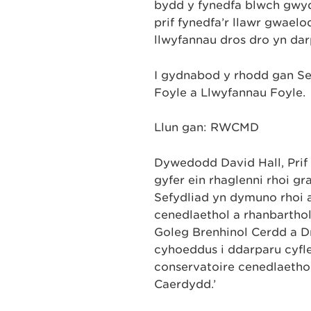
bydd y fynedfa blwch gwydr
prif fynedfa’r llawr gwael
llwyfannau dros dro yn da
I gydnabod y rhodd gan Sef
Foyle a Llwyfannau Foyle.
Llun gan: RWCMD
Dywedodd David Hall, Prif W
gyfer ein rhaglenni rhoi gr
Sefydliad yn dymuno rhoi 
cenedlaethol a rhanbarthol
Goleg Brenhinol Cerdd a D
cyhoeddus i ddarparu cyfl
conservatoire cenedlaeth
Caerdydd.’