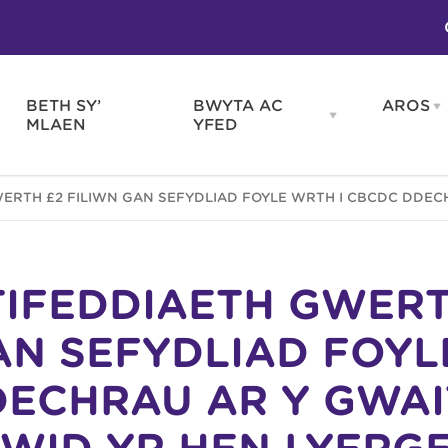
BETH SY’
BWYTA AC
AROS
O
en
Open
MLAEN
YFED
WELD
BWYTA
m
AC
WNEUD
YFED
Blas ar Gymru
Gwes
ERTH £2 FILIWN GAN SEFYDLIAD FOYLE WRTH I CBCDC DDEC
nu
menu
Bwytai
Huna
Tafarndai a Bariau
Caraf
Caffis a Delis
Rhag
ydd
IFEDDIAETH GWERT
AN SEFYDLIAD FOYL
ECHRAU AR Y GWAI