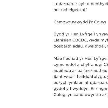
i ddarparu’r cyllid benthyc
net uchelgeisiol.’
Campws newydd i’r Coleg
Bydd yr Hen Lyfrgell yn g
Llanisien CBCDC, gyda myfy
dosbarthiadau, gweithdai, 
Mae lleoliad yr Hen Lyfrge
cymunedol a chyfranogi CB
adeiladu ar bartneriaetha
Sant wedi’i hailddatblygu,
edrych ymlaen at ddarpar
gydol y flwyddyn. Er engh
Coleg, yn canolbwyntio ar 