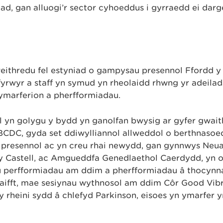
iad, gan alluogi’r sector cyhoeddus i gyrraedd ei dar
weithredu fel estyniad o gampysau presennol Ffordd 
rwyr a staff yn symud yn rheolaidd rhwng yr adeilad
ymarferion a pherfformiadau.
ll yn golygu y bydd yn ganolfan bwysig ar gyfer gwait
CDC, gyda set ddiwylliannol allweddol o berthnasoe
u presennol ac yn creu rhai newydd, gan gynnwys Ne
 y Castell, ac Amgueddfa Genedlaethol Caerdydd, yn 
u perfformiadau am ddim a pherfformiadau â thocynn
raifft, mae sesiynau wythnosol am ddim Côr Good Vibr
y rheini sydd â chlefyd Parkinson, eisoes yn ymarfer 