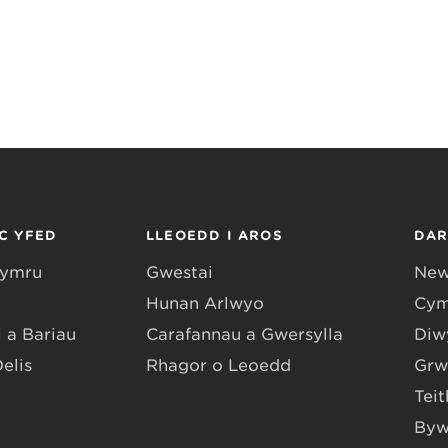
C YFED
LLEOEDD I AROS
DA
Gymru
Gwestai
New
Hunan Arlwyo
Cym
 a Bariau
Carafannau a Gwersylla
Diwy
Delis
Rhagor o Leoedd
Grw
Teit
Byw