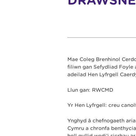
DRAWSNEW
Mae Coleg Brenhinol Cerd
filiwn gan Sefydliad Foyle 
adeilad Hen Lyfrgell Caerd
Llun gan: RWCMD
Yr Hen Lyfrgell: creu cano
Ynghyd â chefnogaeth aria
Cymru a chronfa benthycia
holl gyllid wedi’i sicrhau 