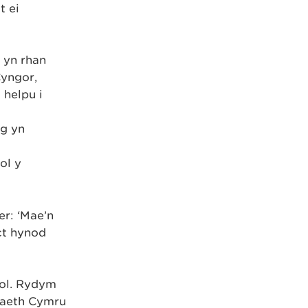
t ei
 yn rhan
Cyngor,
 helpu i
ig yn
ol y
r: ‘Mae’n
ct hynod
dol. Rydym
raeth Cymru