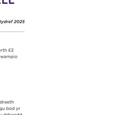
ELL
Hydref 2025
rth £2
ailwampio
odraeth
gu bod yr
rau ddiwedd