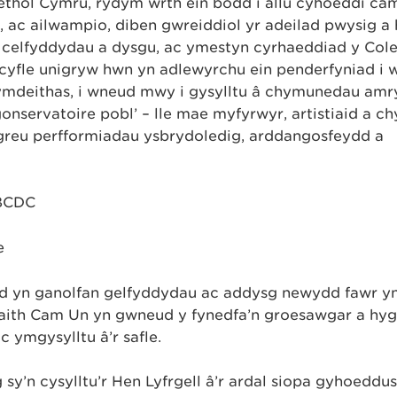
ethol Cymru, rydym wrth ein bodd i allu cyhoeddi cam
, ac ailwampio, diben gwreiddiol yr adeilad pwysig a
y celfyddydau a dysgu, ac ymestyn cyrhaeddiad y Coleg
yfle unigryw hwn yn adlewyrchu ein penderfyniad i 
ymdeithas, i wneud mwy i gysylltu â chymunedau amry
gonservatoire pobl’ – lle mae myfyrwyr, artistiaid a 
-greu perfformiadau ysbrydoledig, arddangosfeydd a
CBCDC
e
od yn ganolfan gelfyddydau ac addysg newydd fawr y
aith Cam Un yn gwneud y fynedfa’n groesawgar a hyg
 ymgysylltu â’r safle.
 sy’n cysylltu’r Hen Lyfrgell â’r ardal siopa gyhoeddus 