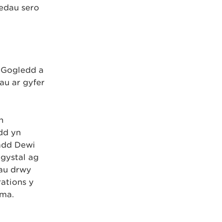
gedau sero
y Gogledd a
au ar gyfer
h
dd yn
uadd Dewi
ogystal ag
au drwy
ations y
yma.