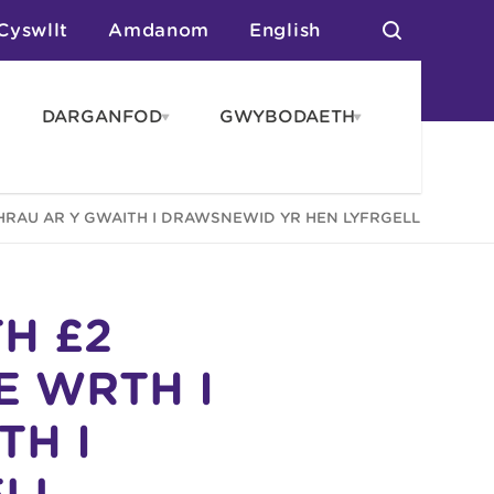
Cyswllt
Amdanom
English
DARGANFOD
GWYBODAETH
pen
Open
Open
AROS
DARGANFOD
GWYBODAET
enu
menu
menu
tai
HRAU AR Y GWAITH I DRAWSNEWID YR HEN LYFRGELL
n Arlwyo
anau a Gwersylla
or o Leoedd
H £2
E WRTH I
TH I