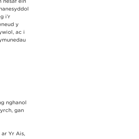
 nesaf ein
 hanesyddol
 i’r
wneud y
wiol, ac i
chymunedau
ng nghanol
yrch, gan
ar Yr Ais,