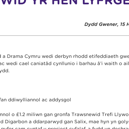
ID YR HEN LYFRG
Dydd Gwener, 15 
d a Drama Cymru wedi derbyn rhodd etifeddiaeth gwe
ac wedi cael caniatâd cynllunio i barhau â’i waith o 
ydd.
lfan ddiwylliannol ac addysgol
nnol o £1.2 miliwn gan gronfa Trawsnewid Trefi Llyw
d Digarbon a ddarparwyd gan Salix, mae hyn yn goly
ar gyfer cam cyntaf y prosiect cyfalaf, a fydd yn dech