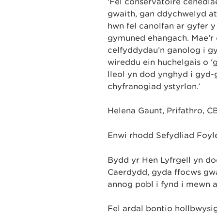
‘Fel conservatoire cenedla
gwaith, gan ddychwelyd at
hwn fel canolfan ar gyfer 
gymuned ehangach. Mae’r c
celfyddydau’n ganolog i g
wireddu ein huchelgais o ‘
lleol yn dod ynghyd i gyd
chyfranogiad ystyrlon.’
Helena Gaunt, Prifathro, 
Enwi rhodd Sefydliad Foyl
Bydd yr Hen Lyfrgell yn d
Caerdydd, gyda ffocws gw
annog pobl i fynd i mewn ac
Fel ardal bontio hollbwysig