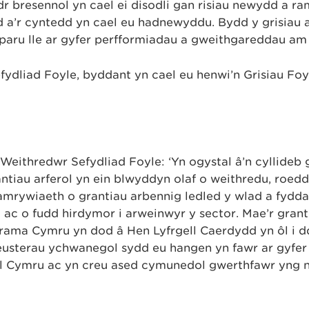
 bresennol yn cael ei disodli gan risiau newydd a ra
od a’r cyntedd yn cael eu hadnewyddu. Bydd y grisiau a
rparu lle ar gyfer perfformiadau a gweithgareddau am
ydliad Foyle, byddant yn cael eu henwi’n Grisiau Foy
eithredwr Sefydliad Foyle: ‘Yn ​​ogystal â’n cyllideb
antiau arferol yn ein blwyddyn olaf o weithredu, roedd
amrywiaeth o grantiau arbennig ledled y wlad a fydda
 ac o fudd hirdymor i arweinwyr y sector. Mae’r grant 
rama Cymru yn dod â Hen Lyfrgell Caerdydd yn ôl i 
eusterau ychwanegol sydd eu hangen yn fawr ar gyfer
ol Cymru ac yn creu ased cymunedol gwerthfawr yng 