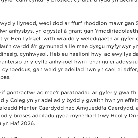
ddwyd y llynedd, wedi dod ar ffurf rhoddion mawr gan
ddwr anhysbys, yn ogystal â grant gan Ymddiriedolaeth
 yr Hen Lyfrgell wrth wraidd y weledigaeth ar gyfer 
dau’n cwrdd â’r gymuned a lle mae dysgu myfyrwyr yn
nesig, cynhwysol. Heb eu haelioni hwy, ac ewyllys d
anteisio ar y cyfle anhygoel hwn i ehangu ei addysgu,
cyhoeddus, gan weld yr adeilad hwn yn cael ei adfer,
pas.
rif gontractwr ac mae’r paratoadau ar gyfer y gwaith
 y Coleg yn yr adeilad y bydd y gwaith hwn yn effeit
ardaloedd Menter Caerdydd nac Amgueddfa Caerdydd, 
ystod y broses adeiladu gyda mynediad trwy Heol y Dri
 yn Haf 2026.