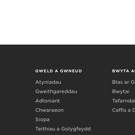
GWELD A GWNEUD
BWYTA A
Atyniadau
Blas ar 
Gweithgareddau
Bwytai
Adloniant
Tafarndai
Chwaraeon
Caffis a 
Siopa
Teithiau a Golygfeydd