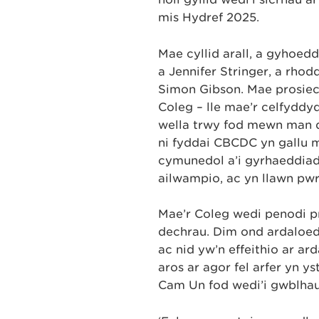
mis Hydref 2025.
Mae cyllid arall, a gyhoe
a Jennifer Stringer, a rho
Simon Gibson. Mae prosiect
Coleg – lle mae’r celfyddy
wella trwy fod mewn man di
ni fyddai CBCDC yn gallu m
cymunedol a’i gyrhaeddiad 
ailwampio, ac yn llawn pwr
Mae’r Coleg wedi penodi p
dechrau. Dim ond ardaloedd
ac nid yw’n effeithio ar 
aros ar agor fel arfer yn 
Cam Un fod wedi’i gwblhau