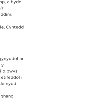
mp, a bydd
’r
 ddim.
le, Cyntedd
 gynyddol ar
 y
i o bwys
etifeddol i
ddefnydd
nghanol