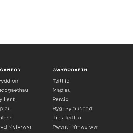
RGANFOD
GWYBODAETH
yddion
Teithio
dogaethau
Mapiau
lliant
Parcio
piau
Bygi Symudedd
hlenni
Tips Teithio
yd Myfyrwyr
Pwynt i Ymwelwyr