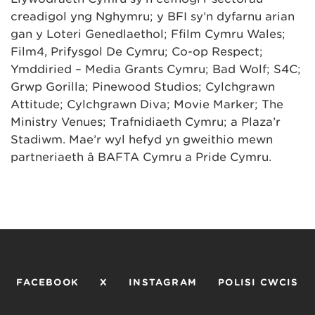
creadigol yng Nghymru; y BFI sy’n dyfarnu arian
gan y Loteri Genedlaethol; Ffilm Cymru Wales;
Film4, Prifysgol De Cymru; Co-op Respect;
Ymddiried – Media Grants Cymru; Bad Wolf; S4C;
Grŵp Gorilla; Pinewood Studios; Cylchgrawn
Attitude; Cylchgrawn Diva; Movie Marker; The
Ministry Venues; Trafnidiaeth Cymru; a Plaza’r
Stadiwm. Mae’r ŵyl hefyd yn gweithio mewn
partneriaeth â BAFTA Cymru a Pride Cymru.
FACEBOOK
X
INSTAGRAM
POLISI CWCIS