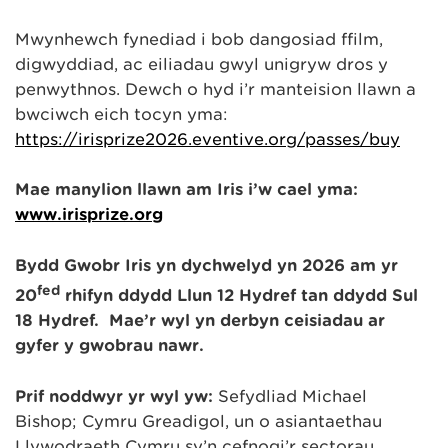
Mwynhewch fynediad i bob dangosiad ffilm,
digwyddiad, ac eiliadau gŵyl unigryw dros y
penwythnos. Dewch o hyd i’r manteision llawn a
bwciwch eich tocyn yma:
https://irisprize2026.eventive.org/passes/buy
Mae manylion llawn am Iris i’w cael yma:
www.irisprize.org
Bydd Gwobr Iris yn dychwelyd yn 2026 am yr
fed
20
rhifyn ddydd Llun 12 Hydref tan ddydd Sul
18 Hydref. Mae’r wyl yn derbyn ceisiadau ar
gyfer y gwobrau nawr.
Prif noddwyr yr
ŵ
yl yw:
Sefydliad Michael
Bishop; Cymru Greadigol, un o asiantaethau
Llywodraeth Cymru sy’n cefnogi’r sectorau