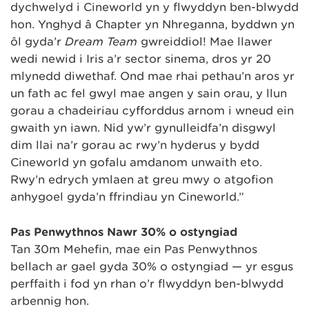
dychwelyd i Cineworld yn y flwyddyn ben-blwydd
hon. Ynghyd â Chapter yn Nhreganna, byddwn yn
ôl gyda’r
Dream Team
gwreiddiol! Mae llawer
wedi newid i Iris a’r sector sinema, dros yr 20
mlynedd diwethaf. Ond mae rhai pethau’n aros yr
un fath ac fel gŵyl mae angen y sain orau, y llun
gorau a chadeiriau cyfforddus arnom i wneud ein
gwaith yn iawn. Nid yw’r gynulleidfa’n disgwyl
dim llai na’r gorau ac rwy’n hyderus y bydd
Cineworld yn gofalu amdanom unwaith eto.
Rwy’n edrych ymlaen at greu mwy o atgofion
anhygoel gyda’n ffrindiau yn Cineworld.”
Pas Penwythnos Nawr 30% o ostyngiad
Tan 30m Mehefin, mae ein Pas Penwythnos
bellach ar gael gyda 30% o ostyngiad — yr esgus
perffaith i fod yn rhan o’r flwyddyn ben-blwydd
arbennig hon.