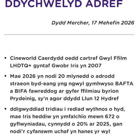
DDYCHWELYD ADREF
Dydd Mercher, 17 Mehefin 2026
Cineworld Caerdydd oedd cartref G
ŵ
yl Ffilm
LHDTQ+ gyntaf Gwobr Iris yn 2007
Mae 2026 yn nodi 20 mlynedd o adrodd
straeon byd-eang yng ng
ŵ
yl gymhwyso BAFTA
a BIFA fawreddog ar gyfer ffilmiau byrion
Prydeinig, sy’n agor ddydd Llun 12 Hydref
ddigwyddiad tridiau i rediad wythnos o hyd,
mae Iris heddiw yn ymfalchïo mewn 672 o
gyflwyniadau, cynnydd o 20% ar 2025, gan
nodi’r cyfanswm uchaf yn hanes yr
ŵ
yl