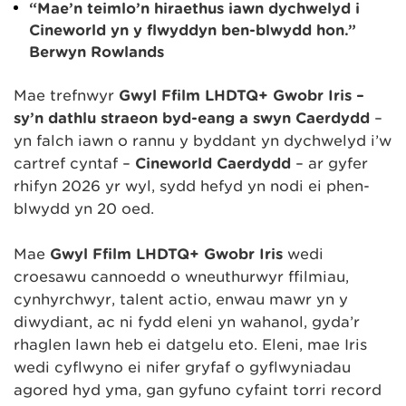
“Mae’n teimlo’n hiraethus iawn dychwelyd i
Cineworld yn y flwyddyn ben-blwydd hon.”
Berwyn Rowlands
Mae trefnwyr
G
ŵ
yl Ffilm LHDTQ+ Gwobr Iris
–
sy’n dathlu straeon byd-eang a swyn Caerdydd
–
yn falch iawn o rannu y byddant yn dychwelyd i’w
cartref cyntaf –
Cineworld Caerdydd
– ar gyfer
rhifyn 2026 yr ŵyl, sydd hefyd yn nodi ei phen-
blwydd yn 20 oed.
Mae
G
ŵ
yl Ffilm LHDTQ+ Gwobr Iris
wedi
croesawu cannoedd o wneuthurwyr ffilmiau,
cynhyrchwyr, talent actio, enwau mawr yn y
diwydiant, ac ni fydd eleni yn wahanol, gyda’r
rhaglen lawn heb ei datgelu eto. Eleni, mae Iris
wedi cyflwyno ei nifer gryfaf o gyflwyniadau
agored hyd yma, gan gyfuno cyfaint torri record