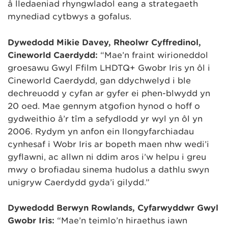
â lledaeniad rhyngwladol eang a strategaeth
mynediad cytbwys a gofalus.
Dywedodd Mikie Davey, Rheolwr Cyffredinol,
Cineworld Caerdydd:
“Mae’n fraint wirioneddol
groesawu Gŵyl Ffilm LHDTQ+ Gwobr Iris yn ôl i
Cineworld Caerdydd, gan ddychwelyd i ble
dechreuodd y cyfan ar gyfer ei phen-blwydd yn
20 oed. Mae gennym atgofion hynod o hoff o
gydweithio â’r tîm a sefydlodd yr ŵyl yn ôl yn
2006. Rydym yn anfon ein llongyfarchiadau
cynhesaf i Wobr Iris ar bopeth maen nhw wedi’i
gyflawni, ac allwn ni ddim aros i’w helpu i greu
mwy o brofiadau sinema hudolus a dathlu swyn
unigryw Caerdydd gyda’i gilydd.”
Dywedodd Berwyn Rowlands, Cyfarwyddwr G
ŵ
yl
Gwobr Iris:
“Mae’n teimlo’n hiraethus iawn