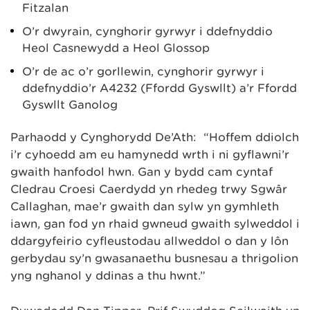
Fitzalan
O’r dwyrain, cynghorir gyrwyr i ddefnyddio
Heol Casnewydd a Heol Glossop
O’r de ac o’r gorllewin, cynghorir gyrwyr i
ddefnyddio’r A4232 (Ffordd Gyswllt) a’r Ffordd
Gyswllt Ganolog
Parhaodd y Cynghorydd De’Ath: “Hoffem ddiolch
i’r cyhoedd am eu hamynedd wrth i ni gyflawni’r
gwaith hanfodol hwn. Gan y bydd cam cyntaf
Cledrau Croesi Caerdydd yn rhedeg trwy Sgwâr
Callaghan, mae’r gwaith dan sylw yn gymhleth
iawn, gan fod yn rhaid gwneud gwaith sylweddol i
ddargyfeirio cyfleustodau allweddol o dan y lôn
gerbydau sy’n gwasanaethu busnesau a thrigolion
yng nghanol y ddinas a thu hwnt.”