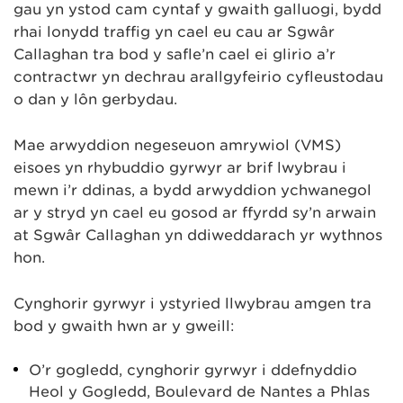
gau yn ystod cam cyntaf y gwaith galluogi, bydd
rhai lonydd traffig yn cael eu cau ar Sgwâr
Callaghan tra bod y safle’n cael ei glirio a’r
contractwr yn dechrau arallgyfeirio cyfleustodau
o dan y lôn gerbydau.
Mae arwyddion negeseuon amrywiol (VMS)
eisoes yn rhybuddio gyrwyr ar brif lwybrau i
mewn i’r ddinas, a bydd arwyddion ychwanegol
ar y stryd yn cael eu gosod ar ffyrdd sy’n arwain
at Sgwâr Callaghan yn ddiweddarach yr wythnos
hon.
Cynghorir gyrwyr i ystyried llwybrau amgen tra
bod y gwaith hwn ar y gweill:
O’r gogledd, cynghorir gyrwyr i ddefnyddio
Heol y Gogledd, Boulevard de Nantes a Phlas