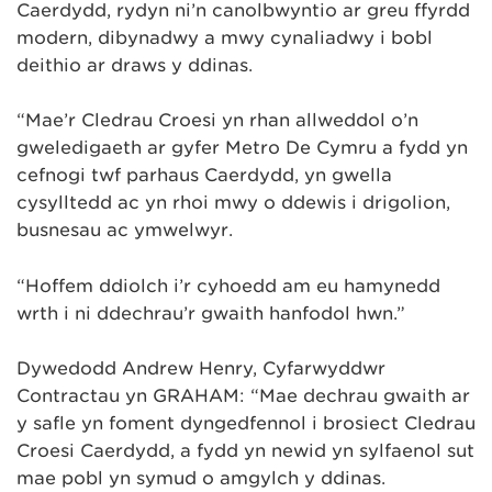
Caerdydd, rydyn ni’n canolbwyntio ar greu ffyrdd
modern, dibynadwy a mwy cynaliadwy i bobl
deithio ar draws y ddinas.
“Mae’r Cledrau Croesi yn rhan allweddol o’n
gweledigaeth ar gyfer Metro De Cymru a fydd yn
cefnogi twf parhaus Caerdydd, yn gwella
cysylltedd ac yn rhoi mwy o ddewis i drigolion,
busnesau ac ymwelwyr.
“Hoffem ddiolch i’r cyhoedd am eu hamynedd
wrth i ni ddechrau’r gwaith hanfodol hwn.”
Dywedodd Andrew Henry, Cyfarwyddwr
Contractau yn GRAHAM: “Mae dechrau gwaith ar
y safle yn foment dyngedfennol i brosiect Cledrau
Croesi Caerdydd, a fydd yn newid yn sylfaenol sut
mae pobl yn symud o amgylch y ddinas.