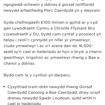
ngogledd-orllewin y ddinas â gorsaf reilffordd
newydd arfaethedig Parc Caerdydd yn y dwyrain.
Gyda chefnogaeth £100 miliwn o gyllid ar y cyd
gan Lywodraeth Cymru a Chronfa Ffyniant Bro
Llywodraeth y DU, bydd cam cyntaf y prosiect yn
helpu i reoli’r cynnydd yn nifer yr ymwelwyr,
cludo ymwelwyr i ac o’r arena dan do 16,500-
sedd sy’n cael ei hadeiladu ar hyn o bryd, a chario
gweithwyr, trigolion ac ymwelwyr rhwng y Bae a
chanol y ddinas.
Bydd cam 1a y cynllun yn darparu:
Cysylltiad tram-drên newydd rhwng Gorsaf
Caerdydd Canolog a Bae Caerdydd, drwy orsaf
drenau newydd Sgwâr Loudoun, sydd wrthi’n
cael ei hadeiladu