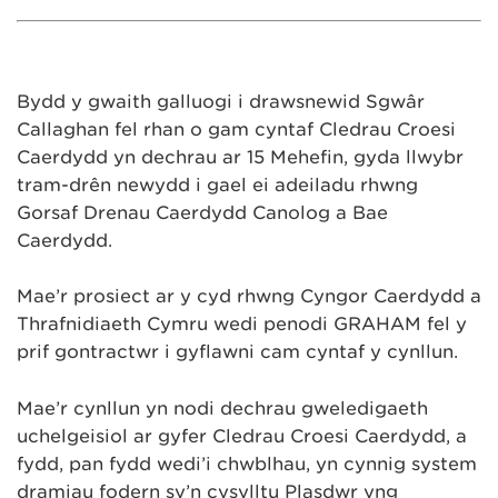
Bydd y gwaith galluogi i drawsnewid Sgwâr
Callaghan fel rhan o gam cyntaf Cledrau Croesi
Caerdydd yn dechrau ar 15 Mehefin, gyda llwybr
tram-drên newydd i gael ei adeiladu rhwng
Gorsaf Drenau Caerdydd Canolog a Bae
Caerdydd.
Mae’r prosiect ar y cyd rhwng Cyngor Caerdydd a
Thrafnidiaeth Cymru wedi penodi GRAHAM fel y
prif gontractwr i gyflawni cam cyntaf y cynllun.
Mae’r cynllun yn nodi dechrau gweledigaeth
uchelgeisiol ar gyfer Cledrau Croesi Caerdydd, a
fydd, pan fydd wedi’i chwblhau, yn cynnig system
dramiau fodern sy’n cysylltu Plasdŵr yng