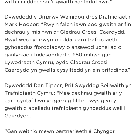
wrth i ni ddechrau’r gwaith hanfodol hwn.”
Dywedodd y Dirprwy Weinidog dros Drafnidiaeth,
Mark Hooper: “Rwy’n falch iawn bod gwaith ar fin
dechrau y mis hwn ar Gledrau Croesi Caerdydd.
Rwyf wedi ymrwymo i ddarparu trafnidiaeth
gyhoeddus fforddiadwy o ansawdd uchel ac o
ganlyniad i fuddsoddiad o £50 miliwn gan
Lywodraeth Cymru, bydd Cledrau Croesi
Caerdydd yn gwella cysylltedd yn ein prifddinas.”
Dywedodd Dan Tipper, Prif Swyddog Seilwaith yn
Trafnidiaeth Cymru: “Mae dechrau gwaith ar y
cam cyntaf hwn yn garreg filltir bwysig yn y
gwaith o adeiladu trafnidiaeth gyhoeddus well i
Gaerdydd.
“Gan weithio mewn partneriaeth â Chyngor