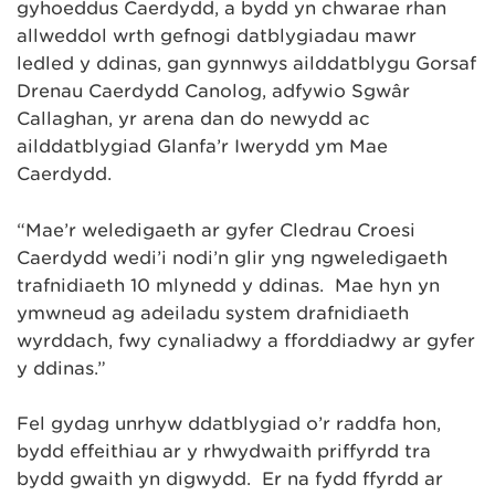
gyhoeddus Caerdydd, a bydd yn chwarae rhan
allweddol wrth gefnogi datblygiadau mawr
ledled y ddinas, gan gynnwys ailddatblygu Gorsaf
Drenau Caerdydd Canolog, adfywio Sgwâr
Callaghan, yr arena dan do newydd ac
ailddatblygiad Glanfa’r Iwerydd ym Mae
Caerdydd.
“Mae’r weledigaeth ar gyfer Cledrau Croesi
Caerdydd wedi’i nodi’n glir yng ngweledigaeth
trafnidiaeth 10 mlynedd y ddinas. Mae hyn yn
ymwneud ag adeiladu system drafnidiaeth
wyrddach, fwy cynaliadwy a fforddiadwy ar gyfer
y ddinas.”
Fel gydag unrhyw ddatblygiad o’r raddfa hon,
bydd effeithiau ar y rhwydwaith priffyrdd tra
bydd gwaith yn digwydd. Er na fydd ffyrdd ar