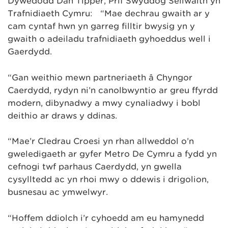
Dywedodd Dan Tipper, Prif Swyddog Seilwaith yn
Trafnidiaeth Cymru: “Mae dechrau gwaith ar y
cam cyntaf hwn yn garreg filltir bwysig yn y
gwaith o adeiladu trafnidiaeth gyhoeddus well i
Gaerdydd.
“Gan weithio mewn partneriaeth â Chyngor
Caerdydd, rydyn ni’n canolbwyntio ar greu ffyrdd
modern, dibynadwy a mwy cynaliadwy i bobl
deithio ar draws y ddinas.
“Mae’r Cledrau Croesi yn rhan allweddol o’n
gweledigaeth ar gyfer Metro De Cymru a fydd yn
cefnogi twf parhaus Caerdydd, yn gwella
cysylltedd ac yn rhoi mwy o ddewis i drigolion,
busnesau ac ymwelwyr.
“Hoffem ddiolch i’r cyhoedd am eu hamynedd