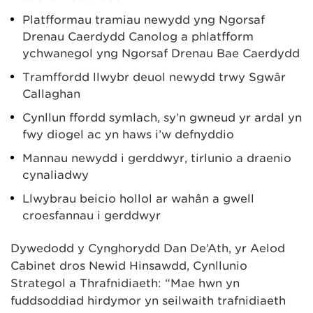
Platfformau tramiau newydd yng Ngorsaf
Drenau Caerdydd Canolog a phlatfform
ychwanegol yng Ngorsaf Drenau Bae Caerdydd
Tramffordd llwybr deuol newydd trwy Sgwâr
Callaghan
Cynllun ffordd symlach, sy’n gwneud yr ardal yn
fwy diogel ac yn haws i’w defnyddio
Mannau newydd i gerddwyr, tirlunio a draenio
cynaliadwy
Llwybrau beicio hollol ar wahân a gwell
croesfannau i gerddwyr
Dywedodd y Cynghorydd Dan De’Ath, yr Aelod
Cabinet dros Newid Hinsawdd, Cynllunio
Strategol a Thrafnidiaeth: “Mae hwn yn
fuddsoddiad hirdymor yn seilwaith trafnidiaeth