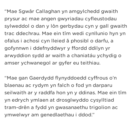
“Mae Sgwâr Callaghan yn amgylchedd gwaith
prysur ac mae angen gwyriadau cyfleustodau
sylweddol o dan y lôn gerbydau cyn y gall gwaith
trac ddechrau. Mae ein tîm wedi cynllunio hyn yn
ofalus i achosi cyn lleied â phosibl o darfu, a
gofynnwn i ddefnyddwyr y ffordd ddilyn yr
arwyddion sydd ar waith a chaniatáu ychydig o
amser ychwanegol ar gyfer eu teithiau.
“Mae gan Gaerdydd flynyddoedd cyffrous o’n
blaenau ac rydym yn falch o fod yn darparu
seilwaith ar y raddfa hon yn y ddinas. Mae ein tîm
yn edrych ymlaen at drosglwyddo cysylltiad
tram-drên a fydd yn gwasanaethu trigolion ac
ymwelwyr am genedlaethau i ddod.”