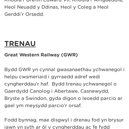
Heol Neuadd y Ddinas, Heol y Coleg a Heol
Gerddi’r Orsedd.
TRENAU
Great Western Railway (GWR)
Bydd GWR yn cynnal gwasanaethau ychwanegol i
helpu cwsmeriaid i gyrraedd adref wedi
cyngherddau’r haf. Bydd trenau ychwanegol o
Gaerdydd Canolog i Abertawe, Casnewydd,
Bryste a Swindon, gyda digon o leoedd parcio ar
gael ym meysydd parcio’r orsaf.
Fodd bynnag, mae disgwyl i drenau fod yn brysur
iawn yn syth ar ôl y cyngherddau ac fe fydd