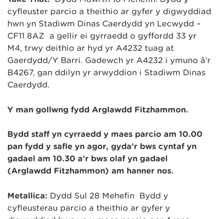
cyfleuster parcio a theithio ar gyfer y digwyddiad
hwn yn Stadiwm Dinas Caerdydd yn Lecwydd –
CF11 8AZ a gellir ei gyrraedd o gyffordd 33 yr
M4, trwy deithio ar hyd yr A4232 tuag at
Gaerdydd/Y Barri. Gadewch yr A4232 i ymuno â’r
B4267, gan ddilyn yr arwyddion i Stadiwm Dinas
Caerdydd.
Y man gollwng fydd Arglawdd Fitzhammon.
Bydd staff yn cyrraedd y maes parcio am 10.00
pan fydd y safle yn agor, gyda’r bws cyntaf yn
gadael am 10.30 a’r bws olaf yn gadael
(Arglawdd Fitzhammon) am hanner nos.
Metallica:
Dydd Sul 28 Mehefin Bydd y
cyfleusterau parcio a theithio ar gyfer y