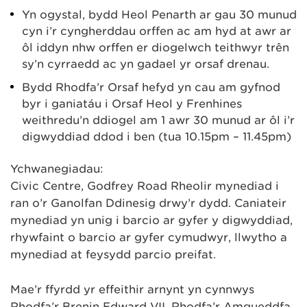
Yn ogystal, bydd Heol Penarth ar gau 30 munud
cyn i’r cyngherddau orffen ac am hyd at awr ar
ôl iddyn nhw orffen er diogelwch teithwyr trên
sy’n cyrraedd ac yn gadael yr orsaf drenau.
Bydd Rhodfa’r Orsaf hefyd yn cau am gyfnod
byr i ganiatáu i Orsaf Heol y Frenhines
weithredu’n ddiogel am 1 awr 30 munud ar ôl i’r
digwyddiad ddod i ben (tua 10.15pm – 11.45pm)
Ychwanegiadau:
Civic Centre, Godfrey Road Rheolir mynediad i
ran o’r Ganolfan Ddinesig drwy’r dydd. Caniateir
mynediad yn unig i barcio ar gyfer y digwyddiad,
rhywfaint o barcio ar gyfer cymudwyr, llwytho a
mynediad at feysydd parcio preifat.
Mae’r ffyrdd yr effeithir arnynt yn cynnwys
Rhodfa’r Brenin Edward VII, Rhodfa’r Amgueddfa,