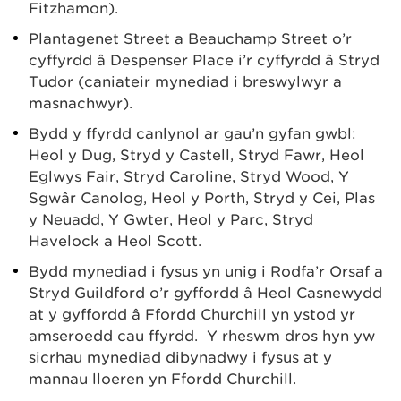
Fitzhamon).
Plantagenet Street a Beauchamp Street o’r
cyffyrdd â Despenser Place i’r cyffyrdd â Stryd
Tudor (caniateir mynediad i breswylwyr a
masnachwyr).
Bydd y ffyrdd canlynol ar gau’n gyfan gwbl:
Heol y Dug, Stryd y Castell, Stryd Fawr, Heol
Eglwys Fair, Stryd Caroline, Stryd Wood, Y
Sgwâr Canolog, Heol y Porth, Stryd y Cei, Plas
y Neuadd, Y Gwter, Heol y Parc, Stryd
Havelock a Heol Scott.
Bydd mynediad i fysus yn unig i Rodfa’r Orsaf a
Stryd Guildford o’r gyffordd â Heol Casnewydd
at y gyffordd â Ffordd Churchill yn ystod yr
amseroedd cau ffyrdd. Y rheswm dros hyn yw
sicrhau mynediad dibynadwy i fysus at y
mannau lloeren yn Ffordd Churchill.