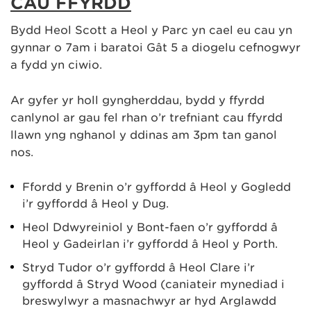
CAU FFYRDD
Bydd Heol Scott a Heol y Parc yn cael eu cau yn
gynnar o 7am i baratoi Gât 5 a diogelu cefnogwyr
a fydd yn ciwio.
Ar gyfer yr holl gyngherddau, bydd y ffyrdd
canlynol ar gau fel rhan o’r trefniant cau ffyrdd
llawn yng nghanol y ddinas am 3pm tan ganol
nos.
Ffordd y Brenin o’r gyffordd â Heol y Gogledd
i’r gyffordd â Heol y Dug.
Heol Ddwyreiniol y Bont-faen o’r gyffordd â
Heol y Gadeirlan i’r gyffordd â Heol y Porth.
Stryd Tudor o’r gyffordd â Heol Clare i’r
gyffordd â Stryd Wood (caniateir mynediad i
breswylwyr a masnachwyr ar hyd Arglawdd