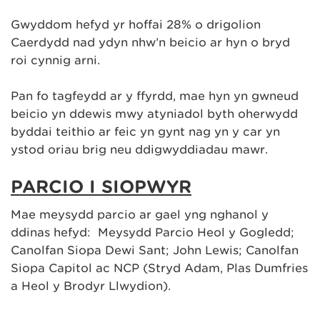
Gwyddom hefyd yr hoffai 28% o drigolion
Caerdydd nad ydyn nhw’n beicio ar hyn o bryd
roi cynnig arni.
Pan fo tagfeydd ar y ffyrdd, mae hyn yn gwneud
beicio yn ddewis mwy atyniadol byth oherwydd
byddai teithio ar feic yn gynt nag yn y car yn
ystod oriau brig neu ddigwyddiadau mawr.
PARCIO I SIOPWYR
Mae meysydd parcio ar gael yng nghanol y
ddinas hefyd: Meysydd Parcio Heol y Gogledd;
Canolfan Siopa Dewi Sant; John Lewis; Canolfan
Siopa Capitol ac NCP (Stryd Adam, Plas Dumfries
a Heol y Brodyr Llwydion).