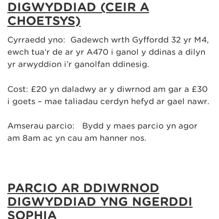
DIGWYDDIAD
(CEIR A
CHOETSYS)
Cyrraedd yno: Gadewch wrth Gyffordd 32 yr M4,
ewch tua’r de ar yr A470 i ganol y ddinas a dilyn
yr arwyddion i’r ganolfan ddinesig.
Cost: £20 yn daladwy ar y diwrnod am gar a £30
i goets – mae taliadau cerdyn hefyd ar gael nawr.
Amserau parcio: Bydd y maes parcio yn agor
am 8am ac yn cau am hanner nos.
PARCIO AR DDIWRNOD
DIGWYDDIAD YNG NGERDDI
SOPHIA