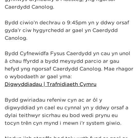
Caerdydd Canolog.
Bydd ciwio’n dechrau o 9:45pm yn y ddwy orsaf
gyda’r ciw hygyrchedd ar gael yn Caerdydd
Canolog.
Bydd Cyfnewidfa Fysus Caerdydd yn cau yn unol
â chau ffyrdd a bydd meysydd parcio ar gau
hefyd yng ngorsaf Caerdydd Canolog. Mae rhagor
o wybodaeth ar gael yma:
Digwyddiadau | Trafnidiaeth Cymru
Bydd gwiriadau refeniw cyn ac ar ôl y
digwyddiad yn cael eu cynnal yn y ddwy orsaf a
dylai teithwyr sicrhau eu bod wedi prynu eu
tocyn trên cyn mynd i mewn i’r system giwio.