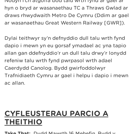
Nodyn i’ch atgoffa bod talu wrth fynd ar gael ar
hyn o bryd ar wasanaethau TC a Thraws Gwlad ar
draws rhwydwaith Metro De Cymru (Ddim ar gael
ar wasanaethau Great Western Railway [GWR]).
Dylai teithwyr sy’n defnyddio dull talu wrth fynd
dapio i mewn yn eu gorsaf ymadael ac yna tapio
allan gan ddefnyddio’r un dull talu drwy’r lonydd
refeniw talu wrth fynd pwrpasol wrth adael
Caerdydd Canolog. Bydd gwirfoddolwyr
Trafnidiaeth Cymru ar gael i helpu i dapio i mewn
ac allan.
CYFLEUSTERAU PARCIO A
THEITHIO
Take That:
Dydd Mawrth 16 Mehefin. Bydd y