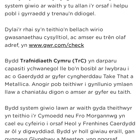
system giwio ar waith y tu allan i’r orsaf i helpu
pobl i gyrraedd y trenau’n ddiogel.
Dylai’r rhai sy’n teithio’n bellach wirio
gwasanaethau cysylltiol, ac amser eu trên olaf
adref, yn
www.gwr.com/check
Bydd
Trafnidiaeth Cymru (TrC)
yn darparu
capasiti ychwanegol lle bo’n bosibl ar lwybrau i
ac o Gaerdydd ar gyfer cyngherddau Take That a
Metallica. Anogir pob teithiwr i gynllunio ymlaen
llaw a chaniatáu digon o amser ar gyfer eu taith.
Bydd system giwio lawn ar waith gyda theithwyr
yn teithio i’r Cymoedd neu Fro Morgannwg yn
cael eu cyfeirio i orsaf Heol y Frenhines Caerdydd
ar ôl y digwyddiad. Bydd yr holl giwiau eraill, gan
gynnwys Glynebwy a Maesteg, yng ngorsaf