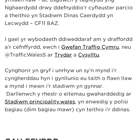
Nghaerdydd drwy ddefnyddio’r cyfleuster parcio
a theithio yn Stadiwm Dinas Caerdydd yn
Lecwydd – CF11 8AZ.
I gael yr wybodaeth ddiweddaraf am y draffordd
a’r cefnffyrdd, ewch i
Gwefan Traffig Cymru
, neu
@TrafficWalesS ar
Trydar
a
Cysylltu
.
Cynghorir yn gryf i unrhyw un sy’n mynd i’r
cyngherddau hyn i gynllunio eu taith o flaen llaw
a mynd i mewn i’r stadiwm yn gynnar.
Darllenwch y rhestr o eitemau gwaharddedig ar
Stadiwm principality.wales
, yn enwedig y polisi
bagiau (dim bagiau mawr) cyn teithio i’r ddinas.