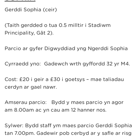
Gerddi Sophia (ceir)
(Taith gerdded o tua 0.5 milltir i Stadiwm
Principality, Gât 2).
Parcio ar gyfer Digwyddiad yng Ngerddi Sophia
Cyrraedd yno: Gadewch wrth gyffordd 32 yr M4.
Cost: £20 i geir a £30 i goetsys – mae taliadau
cerdyn ar gael nawr.
Amserau parcio: Bydd y maes parcio yn agor
am 8.00am ac yn cau am 12 hanner nos.
Sylwer: Bydd staff ym maes parcio Gerddi Sophia
tan 7.00pm. Gadewir pob cerbyd ar y safle ar risg