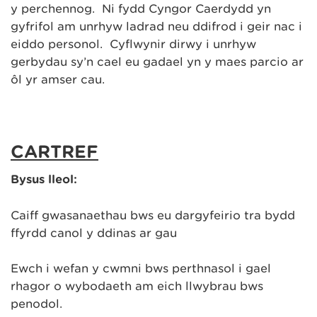
y perchennog. Ni fydd Cyngor Caerdydd yn
gyfrifol am unrhyw ladrad neu ddifrod i geir nac i
eiddo personol. Cyflwynir dirwy i unrhyw
gerbydau sy’n cael eu gadael yn y maes parcio ar
ôl yr amser cau.
CARTREF
Bysus lleol:
Caiff gwasanaethau bws eu dargyfeirio tra bydd
ffyrdd canol y ddinas ar gau
Ewch i wefan y cwmni bws perthnasol i gael
rhagor o wybodaeth am eich llwybrau bws
penodol.