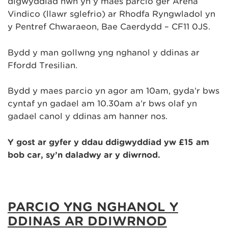
digwyddiad hwn yn y maes parcio ger Arena
Vindico (llawr sglefrio) ar Rhodfa Ryngwladol yn
y Pentref Chwaraeon, Bae Caerdydd – CF11 0JS.
Bydd y man gollwng yng nghanol y ddinas ar
Ffordd Tresilian.
Bydd y maes parcio yn agor am 10am, gyda’r bws
cyntaf yn gadael am 10.30am a’r bws olaf yn
gadael canol y ddinas am hanner nos.
Y gost ar gyfer y ddau ddigwyddiad yw £15 am
bob car, sy’n daladwy ar y diwrnod.
PARCIO YNG NGHANOL Y
DDINAS AR DDIWRNOD