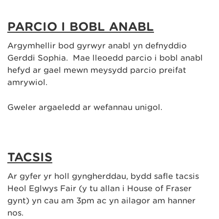
PARCIO I BOBL ANABL
Argymhellir bod gyrwyr anabl yn defnyddio
Gerddi Sophia. Mae lleoedd parcio i bobl anabl
hefyd ar gael mewn meysydd parcio preifat
amrywiol.
Gweler argaeledd ar wefannau unigol.
TACSIS
Ar gyfer yr holl gyngherddau, bydd safle tacsis
Heol Eglwys Fair (y tu allan i House of Fraser
gynt) yn cau am 3pm ac yn ailagor am hanner
nos.