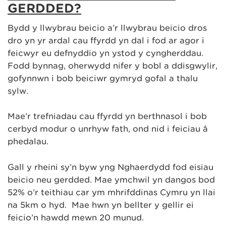
GERDDED?
Bydd y llwybrau beicio a’r llwybrau beicio dros
dro yn yr ardal cau ffyrdd yn dal i fod ar agor i
feicwyr eu defnyddio yn ystod y cyngherddau.
Fodd bynnag, oherwydd nifer y bobl a ddisgwylir,
gofynnwn i bob beiciwr gymryd gofal a thalu
sylw.
Mae’r trefniadau cau ffyrdd yn berthnasol i bob
cerbyd modur o unrhyw fath, ond nid i feiciau â
phedalau.
Gall y rheini sy’n byw yng Nghaerdydd fod eisiau
beicio neu gerdded. Mae ymchwil yn dangos bod
52% o’r teithiau car ym mhrifddinas Cymru yn llai
na 5km o hyd. Mae hwn yn bellter y gellir ei
feicio’n hawdd mewn 20 munud.