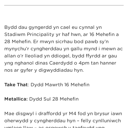
Bydd dau gyngerdd yn cael eu cynnal yn
Stadiwm Principality yr haf hwn, ar 16 Mehefin a
28 Mehefin. Er mwyn sicrhau bod pawb sy’n
mynychu’r cyngherddau yn gallu mynd i mewn ac
allan o’r lleoliad yn ddiogel, bydd ffyrdd ar gau
yng nghanol dinas Caerdydd o 4pm tan hanner
nos ar gyfer y digwyddiadau hyn.
Take That
: Dydd Mawrth 16 Mehefin
Metallica:
Dydd Sul 28 Mehefin
Mae disgwyl i draffordd yr M4 fod yn brysur iawn
oherwydd y cyngherddau hyn – felly cynlluniwch
ymlaen llaw – ac osgowch y tagfeydd yng