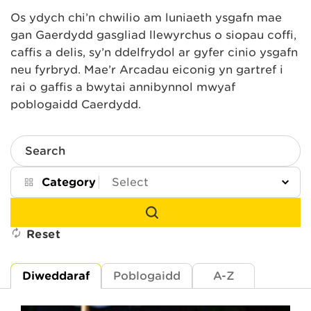
Os ydych chi’n chwilio am luniaeth ysgafn mae
gan Gaerdydd gasgliad llewyrchus o siopau coffi,
caffis a delis, sy’n ddelfrydol ar gyfer cinio ysgafn
neu fyrbryd. Mae’r Arcadau eiconig yn gartref i
rai o gaffis a bwytai annibynnol mwyaf
poblogaidd Caerdydd.
Search
Category
Reset
Diweddaraf
Poblogaidd
A-Z