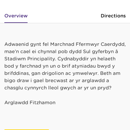
Overview
Directions
Adwaenid gynt fel Marchnad Ffermwyr Caerdydd,
mae’n cael ei chynnal pob dydd Sul gyferbyn â
Stadiwm Principality. Cydnabyddir yn helaeth
bod y farchnad yn un o brif atyniadau bwyd y
brifddinas, gan drigolion ac ymwelwyr. Beth am
bigo draw i gael brecwast ar yr arglawdd a
chasglu cynnyrch lleol gwych ar yr un pryd?
Arglawdd Fitzhamon