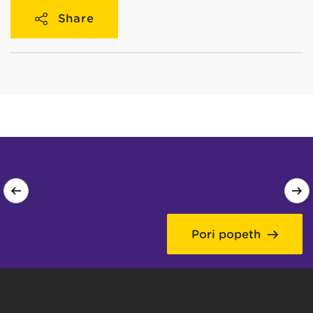
Share
Pori popeth