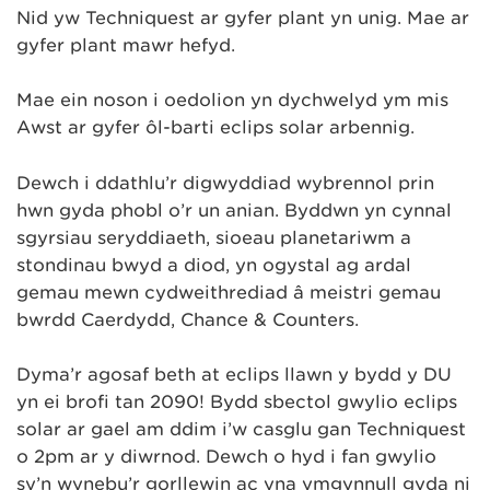
Nid yw Techniquest ar gyfer plant yn unig. Mae ar
gyfer plant mawr hefyd.
Mae ein noson i oedolion yn dychwelyd ym mis
Awst ar gyfer ôl-barti eclips solar arbennig.
Dewch i ddathlu’r digwyddiad wybrennol prin
hwn gyda phobl o’r un anian. Byddwn yn cynnal
sgyrsiau seryddiaeth, sioeau planetariwm a
stondinau bwyd a diod, yn ogystal ag ardal
gemau mewn cydweithrediad â meistri gemau
bwrdd Caerdydd, Chance & Counters.
Dyma’r agosaf beth at eclips llawn y bydd y DU
yn ei brofi tan 2090! Bydd sbectol gwylio eclips
solar ar gael am ddim i’w casglu gan Techniquest
o 2pm ar y diwrnod. Dewch o hyd i fan gwylio
sy’n wynebu’r gorllewin ac yna ymgynnull gyda ni