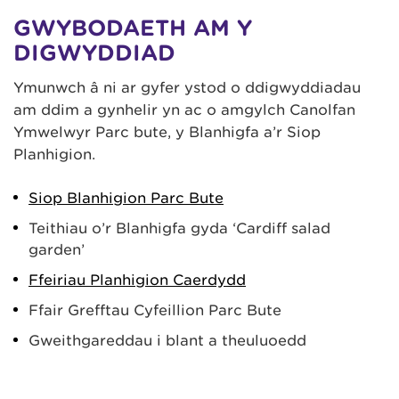
GWYBODAETH AM Y
DIGWYDDIAD
Ymunwch â ni ar gyfer ystod o ddigwyddiadau
am ddim a gynhelir yn ac o amgylch Canolfan
Ymwelwyr Parc bute, y Blanhigfa a’r Siop
Planhigion.
Siop Blanhigion Parc Bute
Teithiau o’r Blanhigfa gyda ‘Cardiff salad
garden’
Ffeiriau Planhigion Caerdydd
Ffair Grefftau Cyfeillion Parc Bute
Gweithgareddau i blant a theuluoedd