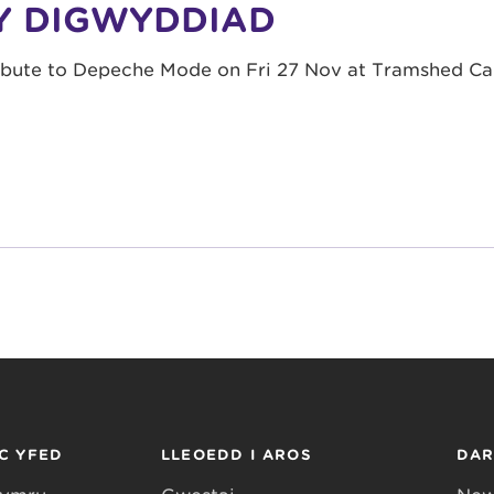
Y DIGWYDDIAD
ibute to Depeche Mode on Fri 27 Nov at Tramshed Car
C YFED
LLEOEDD I AROS
DA