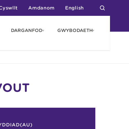
Cyswllt
Amdanom
English
DARGANFOD
GWYBODAETH
pen
Open
Open
AROS
DARGANFOD
GWYBODAET
enu
menu
menu
tai
n Arlwyo
anau a Gwersylla
or o Leoedd
VOUT
YDDIAD(AU)