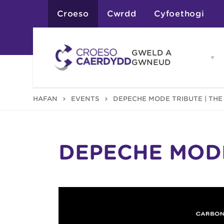
Croeso
Cwrdd
Cyfoethogi
GWELD A
Op
GWNEUD
G
A
G
Atyniadau
HAFAN
EVENTS
DEPECHE MODE TRIBUTE | TH
me
Gweithgareddau
Adloniant
Chwaraeon
Siopa
Teithiau a Golygfe
DEPECHE MODE