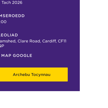
 Tach 2026
MSEROEDD
:00
LEOLIAD
amshed, Clare Road, Cardiff, CF11
QP
MAP GOOGLE
Archebu Tocynnau