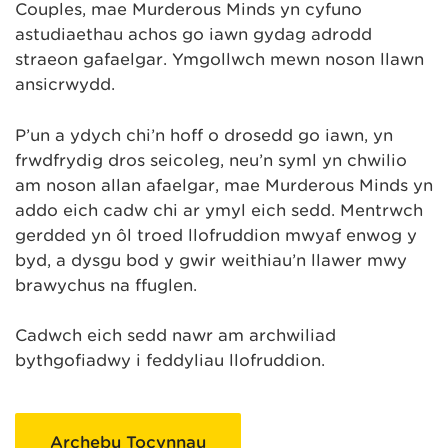
Couples, mae Murderous Minds yn cyfuno
astudiaethau achos go iawn gydag adrodd
straeon gafaelgar. Ymgollwch mewn noson llawn
ansicrwydd.
P’un a ydych chi’n hoff o drosedd go iawn, yn
frwdfrydig dros seicoleg, neu’n syml yn chwilio
am noson allan afaelgar, mae Murderous Minds yn
addo eich cadw chi ar ymyl eich sedd. Mentrwch
gerdded yn ôl troed llofruddion mwyaf enwog y
byd, a dysgu bod y gwir weithiau’n llawer mwy
brawychus na ffuglen.
Cadwch eich sedd nawr am archwiliad
bythgofiadwy i feddyliau llofruddion.
Archebu Tocynnau