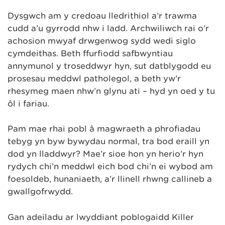
Dysgwch am y credoau lledrithiol a’r trawma
cudd a’u gyrrodd nhw i ladd. Archwiliwch rai o’r
achosion mwyaf drwgenwog sydd wedi siglo
cymdeithas. Beth ffurfiodd safbwyntiau
annymunol y troseddwyr hyn, sut datblygodd eu
prosesau meddwl patholegol, a beth yw’r
rhesymeg maen nhw’n glynu ati – hyd yn oed y tu
ôl i fariau.
Pam mae rhai pobl â magwraeth a phrofiadau
tebyg yn byw bywydau normal, tra bod eraill yn
dod yn lladdwyr? Mae’r sioe hon yn herio’r hyn
rydych chi’n meddwl eich bod chi’n ei wybod am
foesoldeb, hunaniaeth, a’r llinell rhwng callineb a
gwallgofrwydd.
Gan adeiladu ar lwyddiant poblogaidd Killer