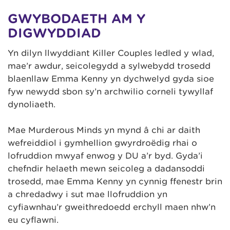
GWYBODAETH AM Y
DIGWYDDIAD
Yn dilyn llwyddiant Killer Couples ledled y wlad,
mae’r awdur, seicolegydd a sylwebydd trosedd
blaenllaw Emma Kenny yn dychwelyd gyda sioe
fyw newydd sbon sy’n archwilio corneli tywyllaf
dynoliaeth.
Mae Murderous Minds yn mynd â chi ar daith
wefreiddiol i gymhellion gwyrdroëdig rhai o
lofruddion mwyaf enwog y DU a’r byd. Gyda’i
chefndir helaeth mewn seicoleg a dadansoddi
trosedd, mae Emma Kenny yn cynnig ffenestr brin
a chredadwy i sut mae llofruddion yn
cyfiawnhau’r gweithredoedd erchyll maen nhw’n
eu cyflawni.