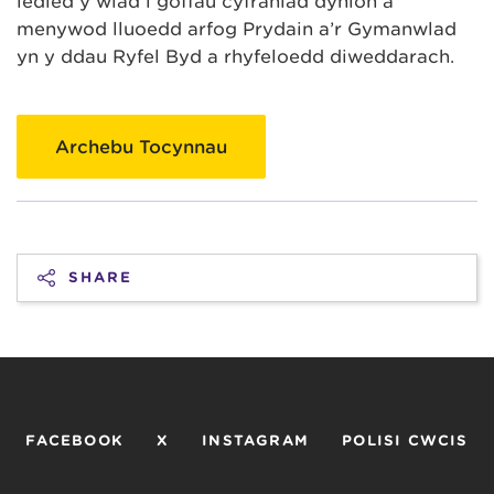
ledled y wlad i goffáu cyfraniad dynion a
menywod lluoedd arfog Prydain a’r Gymanwlad
yn y ddau Ryfel Byd a rhyfeloedd diweddarach.
Archebu Tocynnau
SHARE
FACEBOOK
X
INSTAGRAM
POLISI CWCIS