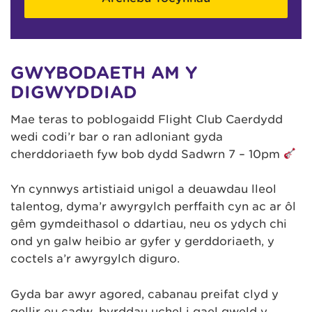
GWYBODAETH AM Y
DIGWYDDIAD
Mae teras to poblogaidd Flight Club Caerdydd
wedi codi’r bar o ran adloniant gyda
cherddoriaeth fyw bob dydd Sadwrn 7 – 10pm
Yn cynnwys artistiaid unigol a deuawdau lleol
talentog, dyma’r awyrgylch perffaith cyn ac ar ôl
gêm gymdeithasol o ddartiau, neu os ydych chi
ond yn galw heibio ar gyfer y gerddoriaeth, y
coctels a’r awyrgylch diguro.
Gyda bar awyr agored, cabanau preifat clyd y
gellir eu cadw, byrddau uchel i gael gweld y