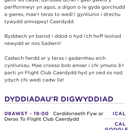
perfformwyr yn agos, a digon o le gyda gorchudd
a gwres, mae’r teras to wedi’i gynllunio i drechu
tywydd annisgwyl Caerdydd.
Byddwch yn barod i ddod o hyd i’ch hoff leoliad
newydd ar nos Sadwrn!
Cadwch fwrdd ar y teras i gadarnhau eich
cynlluniau. Mae croeso bob amser i chi ymuno â’r
parti yn Flight Club Caerdydd hyd yn oed os nad
ydych chi wedi cadw lle!
DYDDIADAU'R DIGWYDDIAD
08AWST - 19:00
Cerddoriaeth Fyw ar
ICAL
Deras To Flight Club Caerdydd
CAL
GOOGLE