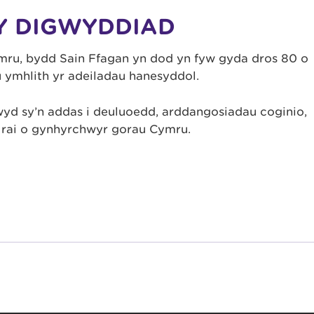
Y DIGWYDDIAD
mru, bydd Sain Ffagan yn dod yn fyw gyda dros 80 o
u ymhlith yr adeiladau hanesyddol.
 sy’n addas i deuluoedd, arddangosiadau coginio,
n rai o gynhyrchwyr gorau Cymru.