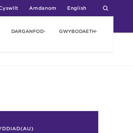
Cyswllt
Amdanom
English
DARGANFOD
GWYBODAETH
pen
Open
Open
AROS
DARGANFOD
GWYBODAET
enu
menu
menu
tai
n Arlwyo
anau a Gwersylla
or o Leoedd
YDDIAD(AU)