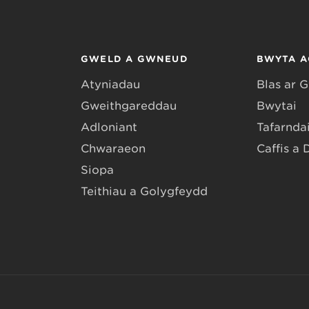
GWELD A GWNEUD
BWYTA A
Atyniadau
Blas ar 
Gweithgareddau
Bwytai
Adloniant
Tafarndai
Chwaraeon
Caffis a 
Siopa
Teithiau a Golygfeydd