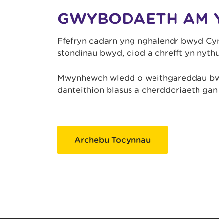
GWYBODAETH AM 
Ffefryn cadarn yng nghalendr bwyd Cy
stondinau bwyd, diod a chrefft yn nyth
Mwynhewch wledd o weithgareddau bwyd
danteithion blasus a cherddoriaeth ga
Archebu Tocynnau