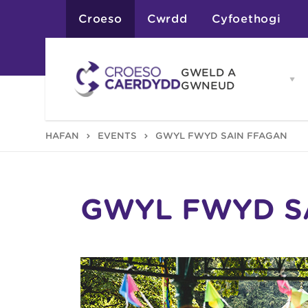
Croeso
Cwrdd
Cyfoethogi
GWELD A
Op
GWNEUD
G
A
G
Atyniadau
HAFAN
EVENTS
GŴYL FWYD SAIN FFAGAN
me
Gweithgareddau
Adloniant
Chwaraeon
Siopa
Teithiau a Golygfe
GŴYL FWYD S