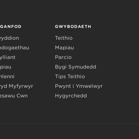
RGANFOD
GWYBODAETH
yddion
Teithio
dogaethau
Mapiau
lliant
Parcio
piau
Bygi Symudedd
hlenni
Tips Teithio
yd Myfyrwyr
Pwynt i Ymwelwyr
esawu Cŵn
Hygyrchedd