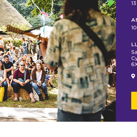
13
A
10
L
Sa
Cy
6