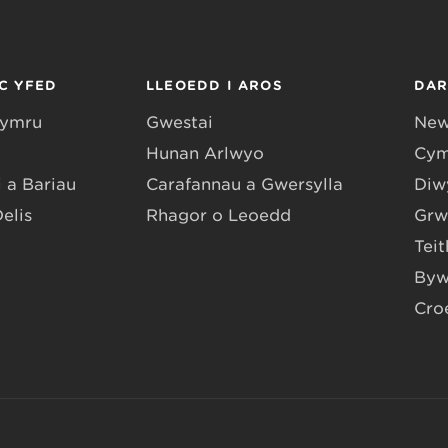
C YFED
LLEOEDD I AROS
DA
Gymru
Gwestai
New
Hunan Arlwyo
Cym
 a Bariau
Carafannau a Gwersylla
Diwy
Delis
Rhagor o Leoedd
Grw
Teit
Byw
Cro