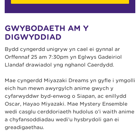
GWYBODAETH AM Y
DIGWYDDIAD
Bydd cyngerdd unigryw yn cael ei gynnal ar
Orffennaf 25 am 7:30pm yn Eglwys Gadeiriol
Llandaf drawiadol yng nghanol Caerdydd.
Mae cyngerdd Miyazaki Dreams yn gyfle i ymgolli
eich hun mewn awyrgylch anime gwych y
cyfarwyddwr byd-enwog o Siapan, ac enillydd
Oscar, Hayao Miyazaki. Mae Mystery Ensemble
wedi casglu cerddoriaeth hudolus o’i waith anime
a chyfansoddiadau wedi’u hysbrydoli gan ei
greadigaethau.