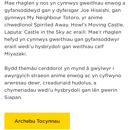
Mae rhaglen y nos yn cynnwys gweithiau enwog a
gyfansoddwyd gan y dyfeisgar Joe Hisaishi, gan
gynnwys My Neighbour Totoro, yr anime
chwedlonol Spirited Away, Howl’s Moving Castle,
Laputa: Castle in the Sky ac eraill. Mae’r rhaglen
hefyd yn cynnwys gweithiau gan gyfansoddwyr
eraill wedi’u hysbrydoli gan weithiau celf
Miyazaki.
Bydd themâu cerddorol yn mynd â gwylwyr i
awyrgylch straeon anime enwog ac yn cyflwyno
arwresau dewr, creaduriaid hudolus, a
chymeriadau wedi’u hysbrydoli gan lên gwerin
Siapan.
Archebu Tocynnau