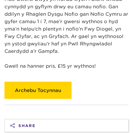
cynnydd yn gyflym drwy eu camau nofio. Gan
ddilyn y Rhaglen Dysgu Nofio gan Nofio Cymru ar
gyfer camau 1 i 7, mae’r gwersi wythnos o hyd
yma’n helpu’ch plentyn i nofio’n Fwy Diogel, yn
Fwy Clyfar, ac yn Gryfach. Ar gael yn wythnosol
yn ystod gwyliau’r haf yn Pwll Rhyngwladol
Caerdydd a’r Gampfa.
Gwell na hanner pris, £15 yr wythnos!
Archebu Tocynnau
SHARE