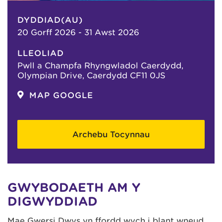
DYDDIAD(AU)
20 Gorff 2026 - 31 Awst 2026
LLEOLIAD
Pwll a Champfa Rhyngwladol Caerdydd,
Olympian Drive, Caerdydd CF11 0JS
MAP GOOGLE
Archebu Tocynnau
GWYBODAETH AM Y
DIGWYDDIAD
Mae Gwersi Dwys yn ffordd wych i blant wneud