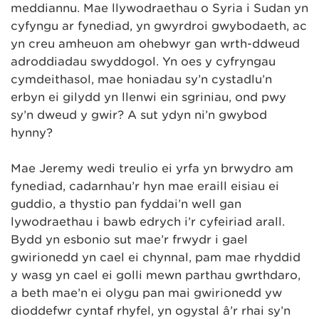
meddiannu. Mae llywodraethau o Syria i Sudan yn
cyfyngu ar fynediad, yn gwyrdroi gwybodaeth, ac
yn creu amheuon am ohebwyr gan wrth-ddweud
adroddiadau swyddogol. Yn oes y cyfryngau
cymdeithasol, mae honiadau sy’n cystadlu’n
erbyn ei gilydd yn llenwi ein sgriniau, ond pwy
sy’n dweud y gwir? A sut ydyn ni’n gwybod
hynny?
Mae Jeremy wedi treulio ei yrfa yn brwydro am
fynediad, cadarnhau’r hyn mae eraill eisiau ei
guddio, a thystio pan fyddai’n well gan
lywodraethau i bawb edrych i’r cyfeiriad arall.
Bydd yn esbonio sut mae’r frwydr i gael
gwirionedd yn cael ei chynnal, pam mae rhyddid
y wasg yn cael ei golli mewn parthau gwrthdaro,
a beth mae’n ei olygu pan mai gwirionedd yw
dioddefwr cyntaf rhyfel, yn ogystal â’r rhai sy’n