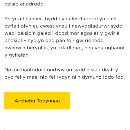
ceisio ei adrodd.
Yn yr ail hanner, bydd cynulleidfaoedd yn cael
cyfle i ofyn eu cwestiynau i newyddiadurwr sydd
wedi ceisio’n galed i ddod mor agos at y gwir â
phosibl – hyd yn oed pan fo’r gwirionedd
hwnnw’n beryglus, yn ddadleuol, neu yng nghanol
y gyflafan.
Noson hanfodol i unrhyw un sydd eisiau deall y
byd fel y mae, nid fel rydyn ni’n dymuno iddo fod.
Archebu Tocynnau