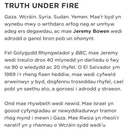
TRUTH UNDER FIRE
Gaza. Wcráin. Syria. Sudan. Yemen. Mae’r byd yn
wynebu mwy o wrthdaro arfog nag ar unrhyw
adeg ers degawdau, ac mae
Jeremy Bowen
wedi
adrodd o ganol bron pob un ohonynt.
Fel Golygydd Rhyngwladol y
BBC
, mae Jeremy
wedi treulio dros 40 mlynedd yn darlledu o fwy
na 90 o wledydd ac 20 rhyfel. O El Salvador ym
1989 i’r rheng flaen heddiw, mae wedi cyfweld
arweinwyr y byd, dogfennu troseddau rhyfel, cael
pobl yn saethu ato, a goroesi i adrodd y straeon.
Ond mae rhywbeth wedi newid. Mae Israel yn
gosod cyfyngiadau ar newyddiadurwyr tramor
rhag mynd i mewn i Gaza. Mae Rwsia yn rheoli’r
naratif yn y rhannau o Wcráin sydd wedi’u