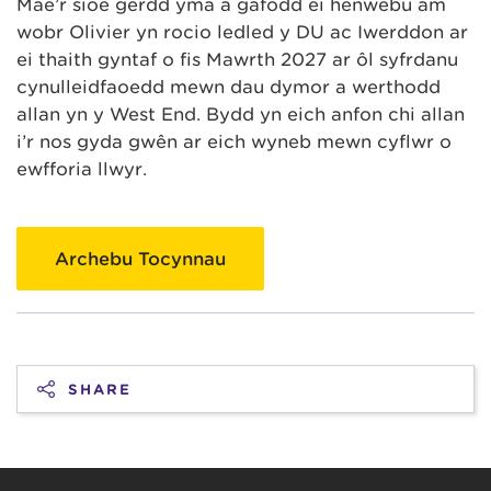
Mae’r sioe gerdd yma a gafodd ei henwebu am
wobr Olivier yn rocio ledled y DU ac Iwerddon ar
ei thaith gyntaf o fis Mawrth 2027 ar ôl syfrdanu
cynulleidfaoedd mewn dau dymor a werthodd
allan yn y West End. Bydd yn eich anfon chi allan
i’r nos gyda gwên ar eich wyneb mewn cyflwr o
ewfforia llwyr.
Archebu Tocynnau
SHARE