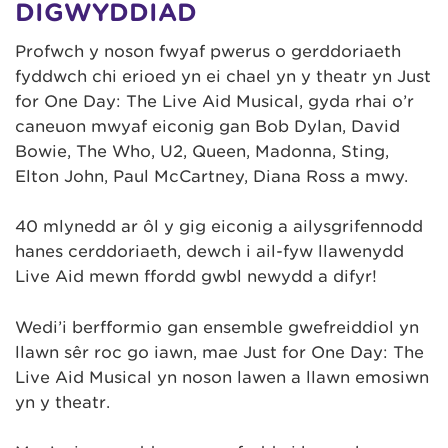
DIGWYDDIAD
Profwch y noson fwyaf pwerus o gerddoriaeth
fyddwch chi erioed yn ei chael yn y theatr yn Just
for One Day: The Live Aid Musical, gyda rhai o’r
caneuon mwyaf eiconig gan Bob Dylan, David
Bowie, The Who, U2, Queen, Madonna, Sting,
Elton John, Paul McCartney, Diana Ross a mwy.
40 mlynedd ar ôl y gig eiconig a ailysgrifennodd
hanes cerddoriaeth, dewch i ail-fyw llawenydd
Live Aid mewn ffordd gwbl newydd a difyr!
Wedi’i berfformio gan ensemble gwefreiddiol yn
llawn sêr roc go iawn, mae Just for One Day: The
Live Aid Musical yn noson lawen a llawn emosiwn
yn y theatr.