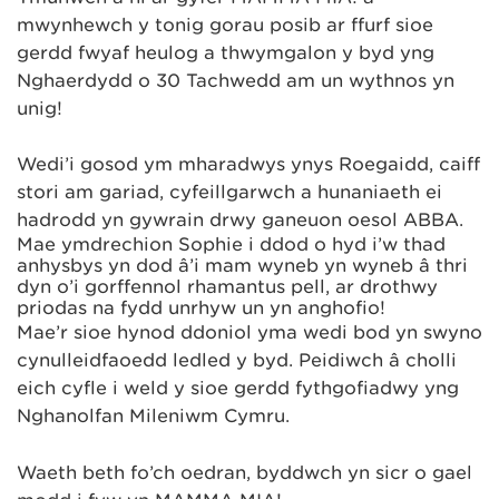
mwynhewch y tonig gorau posib ar ffurf sioe
gerdd fwyaf heulog a thwymgalon y byd yng
Nghaerdydd o 30 Tachwedd am un wythnos yn
unig!
Wedi’i gosod ym mharadwys ynys Roegaidd, caiff
stori am gariad, cyfeillgarwch a hunaniaeth ei
hadrodd yn gywrain drwy ganeuon oesol ABBA.
Mae ymdrechion Sophie i ddod o hyd i’w thad
anhysbys yn dod â’i mam wyneb yn wyneb â thri
dyn o’i gorffennol rhamantus pell, ar drothwy
priodas na fydd unrhyw un yn anghofio!
Mae’r sioe hynod ddoniol yma wedi bod yn swyno
cynulleidfaoedd ledled y byd. Peidiwch â cholli
eich cyfle i weld y sioe gerdd fythgofiadwy yng
Nghanolfan Mileniwm Cymru.
Waeth beth fo’ch oedran, byddwch yn sicr o gael