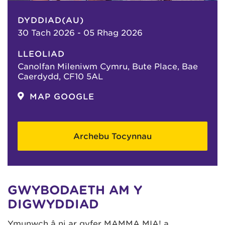
DYDDIAD(AU)
30 Tach 2026 - 05 Rhag 2026
LLEOLIAD
Canolfan Mileniwm Cymru, Bute Place, Bae
Caerdydd, CF10 5AL
MAP GOOGLE
Archebu Tocynnau
GWYBODAETH AM Y
DIGWYDDIAD
Ymunwch â ni ar gyfer MAMMA MIA! a