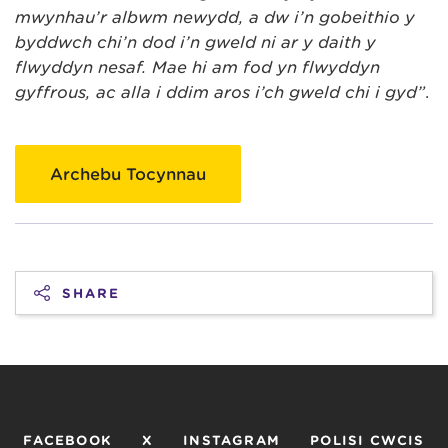
mwynhau’r albwm newydd, a dw i’n gobeithio y
byddwch chi’n dod i’n gweld ni ar y daith y
flwyddyn nesaf. Mae hi am fod yn flwyddyn
gyffrous, ac alla i ddim aros i’ch gweld chi i gyd”
.
Archebu Tocynnau
SHARE
FACEBOOK
X
INSTAGRAM
POLISI CWCIS