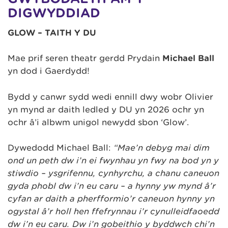
DIGWYDDIAD
GLOW – TAITH Y DU
Mae prif seren theatr gerdd Prydain
Michael Ball
yn dod i Gaerdydd!
Bydd y canwr sydd wedi ennill dwy wobr Olivier
yn mynd ar daith ledled y DU yn 2026 ochr yn
ochr â’i albwm unigol newydd sbon ‘Glow’.
Dywedodd Michael Ball:
“Mae’n debyg mai dim
ond un peth dw i’n ei fwynhau yn fwy na bod yn y
stiwdio – ysgrifennu, cynhyrchu, a chanu caneuon
gyda phobl dw i’n eu caru – a hynny yw mynd â’r
cyfan ar daith a pherfformio’r caneuon hynny yn
ogystal â’r holl hen ffefrynnau i’r cynulleidfaoedd
dw i’n eu caru. Dw i’n gobeithio y byddwch chi’n