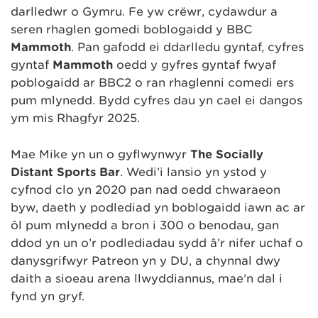
darlledwr o Gymru. Fe yw crëwr, cydawdur a
seren rhaglen gomedi boblogaidd y BBC
Mammoth
. Pan gafodd ei ddarlledu gyntaf, cyfres
gyntaf
Mammoth
oedd y gyfres gyntaf fwyaf
poblogaidd ar BBC2 o ran rhaglenni comedi ers
pum mlynedd. Bydd cyfres dau yn cael ei dangos
ym mis Rhagfyr 2025.
Mae Mike yn un o gyflwynwyr
The Socially
Distant Sports Bar
. Wedi’i lansio yn ystod y
cyfnod clo yn 2020 pan nad oedd chwaraeon
byw, daeth y podlediad yn boblogaidd iawn ac ar
ôl pum mlynedd a bron i 300 o benodau, gan
ddod yn un o’r podlediadau sydd â’r nifer uchaf o
danysgrifwyr Patreon yn y DU, a chynnal dwy
daith a sioeau arena llwyddiannus, mae’n dal i
fynd yn gryf.