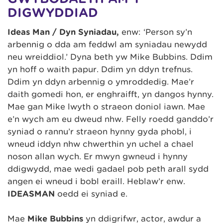
DIGWYDDIAD
Ideas Man / Dyn Syniadau,
enw: ‘Person sy’n
arbennig o dda am feddwl am syniadau newydd
neu wreiddiol.’ Dyna beth yw Mike Bubbins. Ddim
yn hoff o waith papur. Ddim yn ddyn trefnus.
Ddim yn ddyn arbennig o ymroddedig. Mae’r
daith gomedi hon, er enghraifft, yn dangos hynny.
Mae gan Mike lwyth o straeon doniol iawn. Mae
e’n wych am eu dweud nhw. Felly roedd ganddo’r
syniad o rannu’r straeon hynny gyda phobl, i
wneud iddyn nhw chwerthin yn uchel a chael
noson allan wych. Er mwyn gwneud i hynny
ddigwydd, mae wedi gadael pob peth arall sydd
angen ei wneud i bobl eraill. Heblaw’r enw.
IDEASMAN
oedd ei syniad e.
Mae
Mike Bubbins
yn ddigrifwr, actor, awdur a