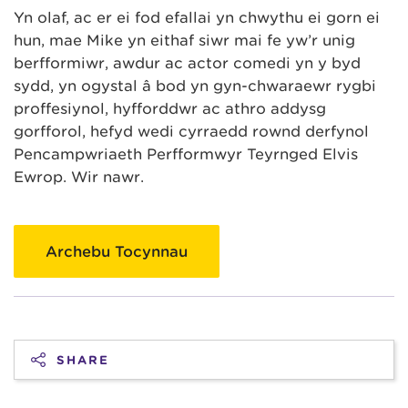
Yn olaf, ac er ei fod efallai yn chwythu ei gorn ei
hun, mae Mike yn eithaf siŵr mai fe yw’r unig
berfformiwr, awdur ac actor comedi yn y byd
sydd, yn ogystal â bod yn gyn-chwaraewr rygbi
proffesiynol, hyfforddwr ac athro addysg
gorfforol, hefyd wedi cyrraedd rownd derfynol
Pencampwriaeth Perfformwyr Teyrnged Elvis
Ewrop. Wir nawr.
Archebu Tocynnau
SHARE