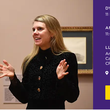
D
11
A
11
L
A
Ca
C