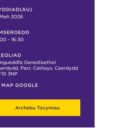
YDDIAD(AU)
 Meh 2026
MSEROEDD
:00 - 16:30
LEOLIAD
mgueddfa Genedlaethol
erdydd, Parc Cathays, Caerdydd
F10 3NP
MAP GOOGLE
Archebu Tocynnau