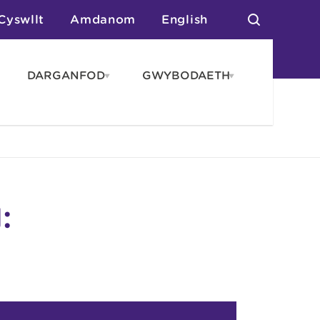
Cyswllt
Amdanom
English
DARGANFOD
GWYBODAETH
pen
Open
Open
AROS
DARGANFOD
GWYBODAET
enu
menu
menu
tai
n Arlwyo
anau a Gwersylla
or o Leoedd
: