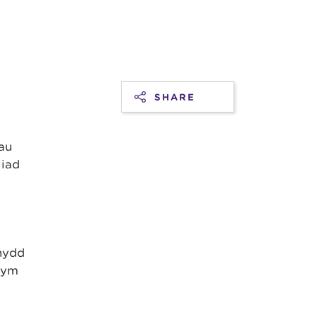
u
SHARE
au
liad
hydd
 ym