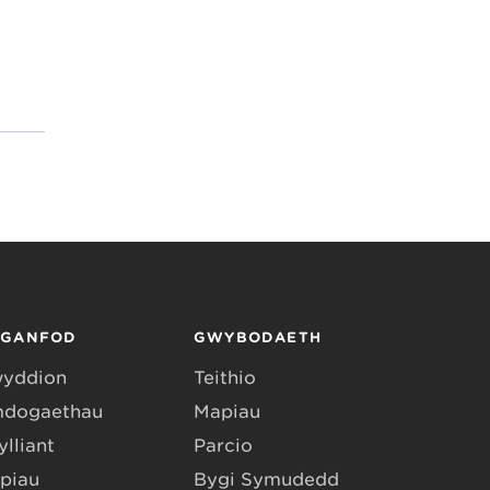
RGANFOD
GWYBODAETH
yddion
Teithio
dogaethau
Mapiau
lliant
Parcio
piau
Bygi Symudedd