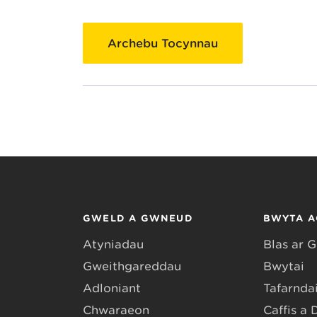
Archebu Tocynnau
GWELD A GWNEUD
BWYTA A
Atyniadau
Blas ar 
Gweithgareddau
Bwytai
Adloniant
Tafarndai
Chwaraeon
Caffis a 