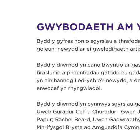
GWYBODAETH AM 
Bydd y gyfres hon o sgyrsiau a thrafod
goleuni newydd ar ei gweledigaeth arti
Bydd y diwrnod yn canolbwyntio ar gas
braslunio a phaentiadau gafodd eu gadae
yn ein hannog i edrych o’r newydd, a dea
enwocaf yn rhyngwladol.
Bydd y diwrnod yn cynnwys sgyrsiau g
Uwch Guradur Celf a Churadur ⁠ ⁠ Gwen
Papur; Rachel Beard, Uwch Gadwraeth
Mhrifysgol Bryste ac Amgueddfa Cymru