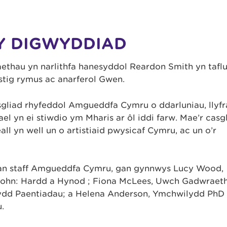
Y DIGWYDDIAD
aethau yn narlithfa hanesyddol Reardon Smith yn tafl
stig rymus ac anarferol Gwen.
gliad rhyfeddol Amgueddfa Cymru o ddarluniau, llyfr
l yn ei stiwdio ym Mharis ar ôl iddi farw. Mae’r casg
ll yn well un o artistiaid pwysicaf Cymru, ac un o’r
an staff Amgueddfa Cymru, gan gynnwys Lucy Wood,
 John: Hardd a Hynod ⁠; Fiona McLees, Uwch Gadwraet
ydd Paentiadau; a Helena Anderson, Ymchwilydd PhD
.