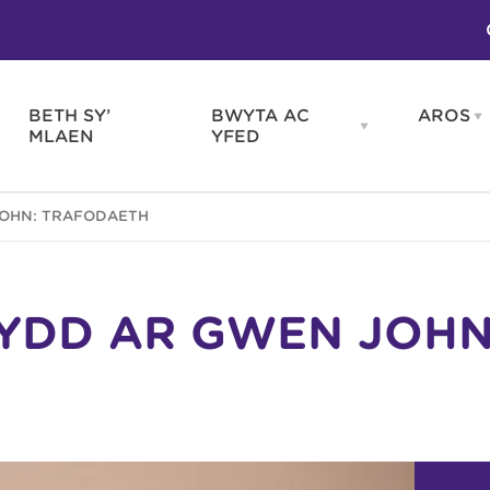
BETH SY’
BWYTA AC
AROS
O
en
Open
MLAEN
YFED
WELD
BWYTA
m
AC
WNEUD
YFED
Blas ar Gymru
Gwes
OHN: TRAFODAETH
nu
menu
Bwytai
Huna
Tafarndai a Bariau
Caraf
Caffis a Delis
Rhag
ydd
YDD AR GWEN JOHN