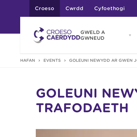
Croeso
Cwrdd
Cyfoethogi
GWELD A
Op
GWNEUD
G
A
G
Atyniadau
HAFAN
EVENTS
GOLEUNI NEWYDD AR GWEN J
me
Gweithgareddau
Adloniant
Chwaraeon
Siopa
Teithiau a Golygfe
GOLEUNI NEW
TRAFODAETH