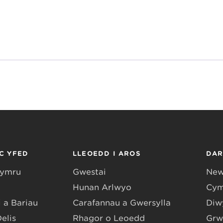
C YFED
LLEOEDD I AROS
DA
Gymru
Gwestai
New
Hunan Arlwyo
Cym
 a Bariau
Carafannau a Gwersylla
Diwy
Delis
Rhagor o Leoedd
Grw