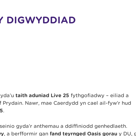
Y DIGWYDDIAD
gyda’u
taith aduniad Live 25
fythgofiadwy – eiliad a
 Prydain. Nawr, mae Caerdydd yn cael ail-fyw’r hud
25
.
seinio gyda’r anthemau a ddiffiniodd genhedlaeth.
wy
, a berfformir gan
fand teyrnged Oasis gorau
y DU, 