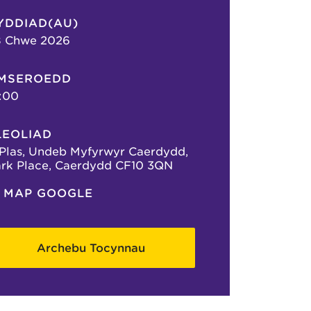
YDDIAD(AU)
8 Chwe 2026
MSEROEDD
:00
LEOLIAD
Plas, Undeb Myfyrwyr Caerdydd,
rk Place, Caerdydd CF10 3QN
MAP GOOGLE
Archebu Tocynnau