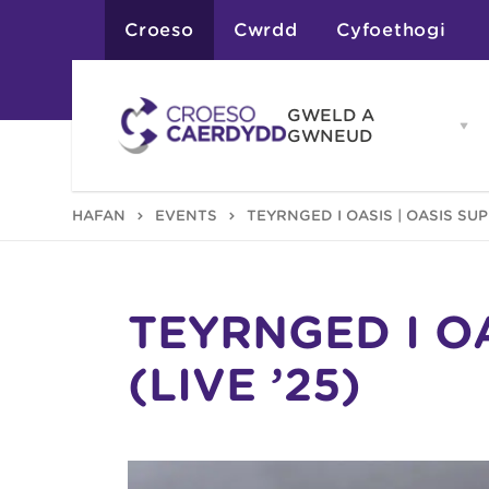
Croeso
Cwrdd
Cyfoethogi
GWELD A
Op
GWNEUD
G
A
G
Atyniadau
HAFAN
EVENTS
TEYRNGED I OASIS | OASIS SUP
me
Gweithgareddau
Adloniant
Chwaraeon
Siopa
Teithiau a Golygfe
TEYRNGED I O
(LIVE ’25)