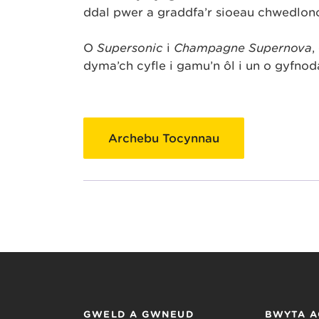
ddal pŵer a graddfa’r sioeau chwedlono
O
Supersonic
i
Champagne Supernova
,
dyma’ch cyfle i gamu’n ôl i un o gyfno
Archebu Tocynnau
GWELD A GWNEUD
BWYTA A