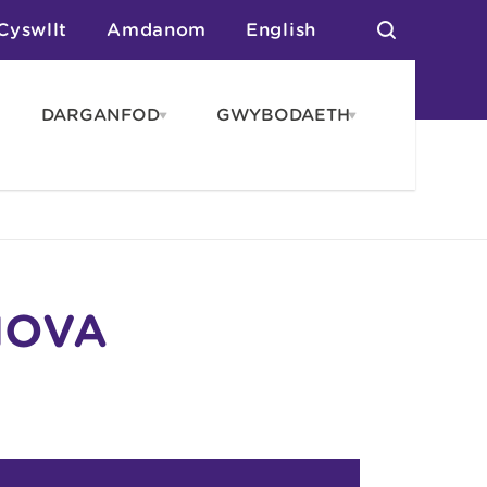
Cyswllt
Amdanom
English
DARGANFOD
GWYBODAETH
pen
Open
Open
AROS
DARGANFOD
GWYBODAET
enu
menu
menu
tai
n Arlwyo
anau a Gwersylla
or o Leoedd
NOVA