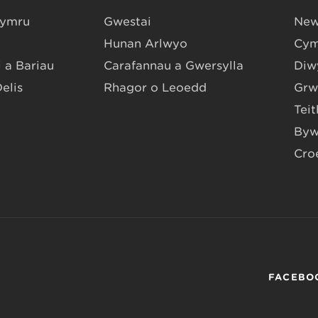
Gymru
Gwestai
New
Hunan Arlwyo
Cym
 a Bariau
Carafannau a Gwersylla
Diwy
Delis
Rhagor o Leoedd
Grw
Teit
Byw
Cro
FACEBO