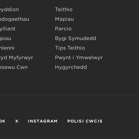
yddion
Teithio
dogaethau
Mapiau
lliant
Parcio
piau
Bygi Symudedd
hlenni
Tips Teithio
yd Myfyrwyr
Pwynt i Ymwelwyr
esawu Cŵn
Hygyrchedd
OK
X
INSTAGRAM
POLISI CWCIS