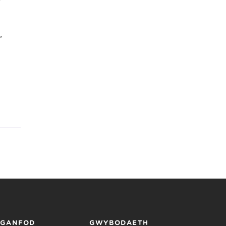
,
RGANFOD
GWYBODAETH