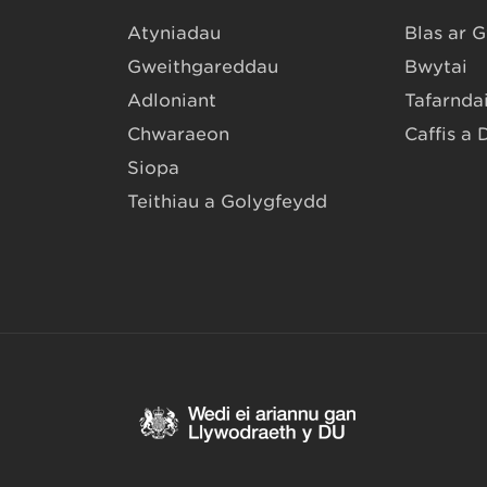
Atyniadau
Blas ar 
Gweithgareddau
Bwytai
Adloniant
Tafarndai
Chwaraeon
Caffis a 
Siopa
Teithiau a Golygfeydd