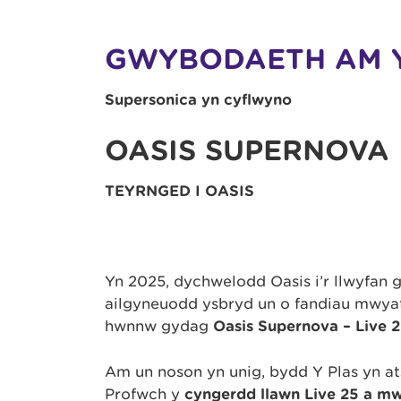
GWYBODAETH AM 
Supersonica yn cyflwyno
OASIS SUPERNOVA
TEYRNGED I OASIS
Yn 2025, dychwelodd Oasis i’r llwyfan 
ailgyneuodd ysbryd un o fandiau mwyaf
hwnnw gydag
Oasis Supernova – Live 
Am un noson yn unig, bydd Y Plas yn at
Profwch y
cyngerdd llawn Live 25 a m