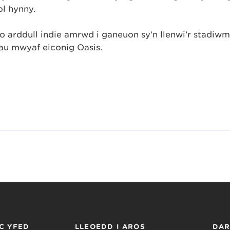
l hynny.
 o arddull indie amrwd i ganeuon sy’n llenwi’r stadiwm
dau mwyaf eiconig Oasis.
C YFED
LLEOEDD I AROS
DA