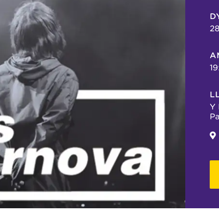
D
2
A
19
L
Y 
Pa