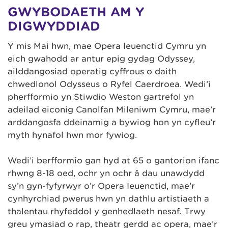
GWYBODAETH AM Y
DIGWYDDIAD
Y mis Mai hwn, mae Opera Ieuenctid Cymru yn
eich gwahodd ar antur epig gydag Odyssey,
ailddangosiad operatig cyffrous o daith
chwedlonol Odysseus o Ryfel Caerdroea. Wedi’i
pherfformio yn Stiwdio Weston gartrefol yn
adeilad eiconig Canolfan Mileniwm Cymru, mae’r
arddangosfa ddeinamig a bywiog hon yn cyfleu’r
myth hynafol hwn mor fywiog.
Wedi’i berfformio gan hyd at 65 o gantorion ifanc
rhwng 8-18 oed, ochr yn ochr â dau unawdydd
sy’n gyn-fyfyrwyr o’r Opera Ieuenctid, mae’r
cynhyrchiad pwerus hwn yn dathlu artistiaeth a
thalentau rhyfeddol y genhedlaeth nesaf. Trwy
greu ymasiad o rap, theatr gerdd ac opera, mae’r