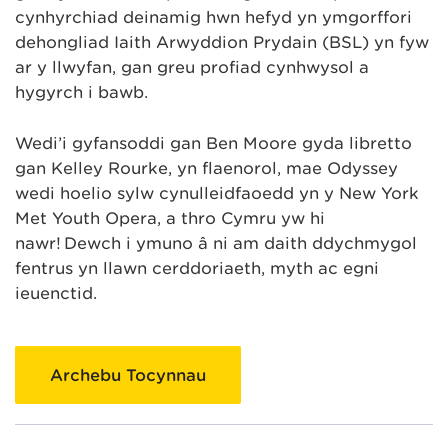
cynhyrchiad deinamig hwn hefyd yn ymgorffori
dehongliad Iaith Arwyddion Prydain (BSL) yn fyw
ar y llwyfan, gan greu profiad cynhwysol a
hygyrch i bawb.
Wedi’i gyfansoddi gan Ben Moore gyda libretto
gan Kelley Rourke, yn flaenorol, mae Odyssey
wedi hoelio sylw cynulleidfaoedd yn y New York
Met Youth Opera, a thro Cymru yw hi
nawr! Dewch i ymuno â ni am daith ddychmygol
fentrus yn llawn cerddoriaeth, myth ac egni
ieuenctid.
Archebu Tocynnau