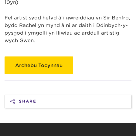
10yn)
Fel artist sydd hefyd â’i gwreiddiau yn Sir Benfro,
bydd Rachel yn mynd â ni ar daith i Ddinbych-y-
pysgod i ymgolli yn lliwiau ac arddull artistig
wych Gwen.
Archebu Tocynnau
SHARE