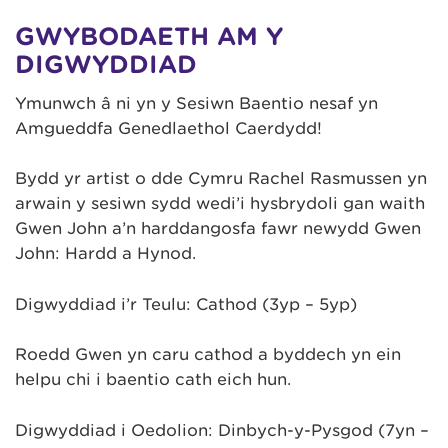
GWYBODAETH AM Y
DIGWYDDIAD
Ymunwch â ni yn y Sesiwn Baentio nesaf yn
Amgueddfa Genedlaethol Caerdydd!
Bydd yr artist o dde Cymru Rachel Rasmussen yn
arwain y sesiwn sydd wedi’i hysbrydoli gan waith
Gwen John a’n harddangosfa fawr newydd Gwen
John: Hardd a Hynod.
Digwyddiad i’r Teulu: Cathod (3yp – 5yp)
Roedd Gwen yn caru cathod a byddech yn ein
helpu chi i baentio cath eich hun.⁠
Digwyddiad i Oedolion: Dinbych-y-Pysgod (7yn –