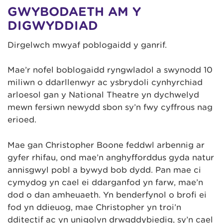
GWYBODAETH AM Y
DIGWYDDIAD
Dirgelwch mwyaf poblogaidd y ganrif.
Mae’r nofel boblogaidd ryngwladol a swynodd 10
miliwn o ddarllenwyr ac ysbrydoli cynhyrchiad
arloesol gan y National Theatre yn dychwelyd
mewn fersiwn newydd sbon sy’n fwy cyffrous nag
erioed.
Mae gan Christopher Boone feddwl arbennig ar
gyfer rhifau, ond mae’n anghyfforddus gyda natur
annisgwyl pobl a bywyd bob dydd. Pan mae ci
cymydog yn cael ei ddarganfod yn farw, mae’n
dod o dan amheuaeth. Yn benderfynol o brofi ei
fod yn ddieuog, mae Christopher yn troi’n
dditectif ac yn unigolyn drwgddybiedig, sy’n cael