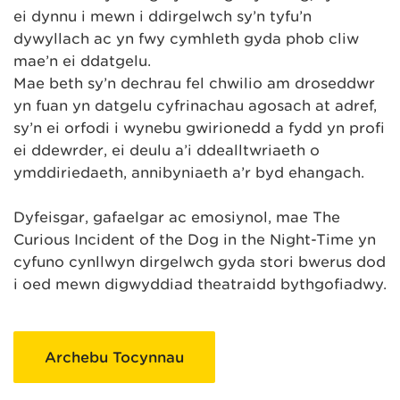
ei dynnu i mewn i ddirgelwch sy’n tyfu’n
dywyllach ac yn fwy cymhleth gyda phob cliw
mae’n ei ddatgelu.
Mae beth sy’n dechrau fel chwilio am droseddwr
yn fuan yn datgelu cyfrinachau agosach at adref,
sy’n ei orfodi i wynebu gwirionedd a fydd yn profi
ei ddewrder, ei deulu a’i ddealltwriaeth o
ymddiriedaeth, annibyniaeth a’r byd ehangach.
Dyfeisgar, gafaelgar ac emosiynol, mae The
Curious Incident of the Dog in the Night-Time yn
cyfuno cynllwyn dirgelwch gyda stori bwerus dod
i oed mewn digwyddiad theatraidd bythgofiadwy.
Archebu Tocynnau