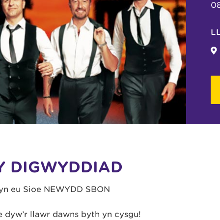
0
L
Y DIGWYDDIAD
yn eu Sioe NEWYDD SBON
e dyw’r llawr dawns byth yn cysgu!