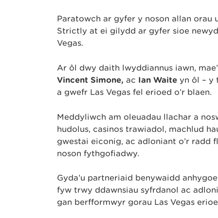
Paratowch ar gyfer y noson allan orau
Strictly at ei gilydd ar gyfer sioe newy
Vegas.
Ar ôl dwy daith lwyddiannus iawn, mae’r
Vincent Simone,
ac
Ian Waite
yn ôl – y
a gwefr Las Vegas fel erioed o’r blaen.
Meddyliwch am oleuadau llachar a noswe
hudolus, casinos trawiadol, machlud hau
gwestai eiconig, ac adloniant o’r radd 
noson fythgofiadwy.
Gyda’u partneriaid benywaidd anhygoel
fyw trwy ddawnsiau syfrdanol ac adlonia
gan berfformwyr gorau Las Vegas erioe