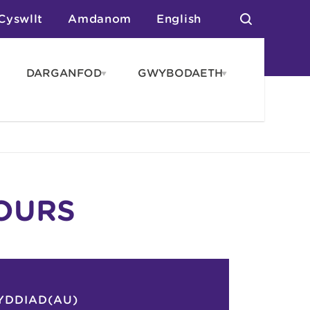
Cyswllt
Amdanom
English
DARGANFOD
GWYBODAETH
pen
Open
Open
AROS
DARGANFOD
GWYBODAET
enu
menu
menu
tai
n Arlwyo
anau a Gwersylla
or o Leoedd
HOURS
YDDIAD(AU)