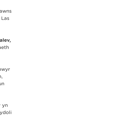
dawns
 Las
alev,
aeth
rmwyr
m,
un
y yn
ydoli