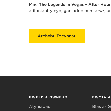
Mae
The Legends in Vegas – After Hou
adloniant y byd, gan addo pum arwr, un
Archebu Tocynnau
GWELD A GWNEUD
BWYTA A
Atyniadau
Blas ar 