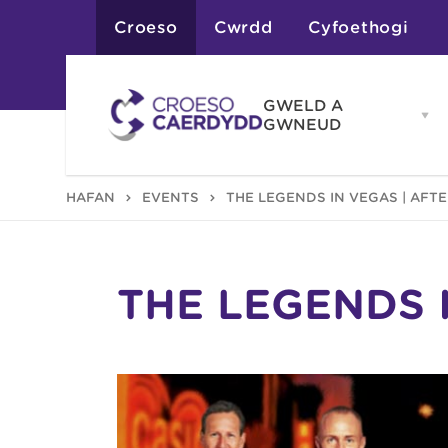
Croeso
Cwrdd
Cyfoethogi
GWELD A
Op
GWNEUD
G
A
G
Atyniadau
HAFAN
EVENTS
THE LEGENDS IN VEGAS | AFT
me
Gweithgareddau
Adloniant
Chwaraeon
Siopa
Teithiau a Golygfe
THE LEGENDS 