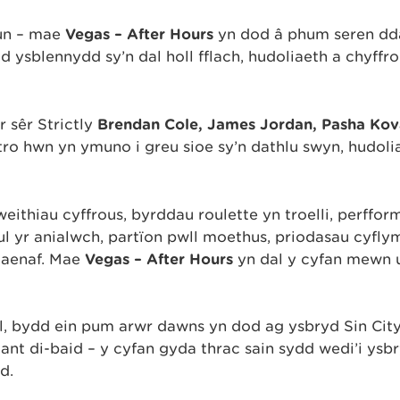
 un – mae
Vegas – After Hours
yn dod â phum seren d
dd ysblennydd sy’n dal holl fflach, hudoliaeth a chyffro
 sêr Strictly
Brendan Cole, James Jordan, Pasha Kov
 tro hwn yn ymuno i greu sioe sy’n dathlu swyn, hudoli
ithiau cyffrous, byrddau roulette yn troelli, perffo
l yr anialwch, partïon pwll moethus, priodasau cyfly
flaenaf. Mae
Vegas – After Hours
yn dal y cyfan mewn 
, bydd ein pum arwr dawns yn dod ag ysbryd Sin Cit
nt di-baid – y cyfan gyda thrac sain sydd wedi’i ysbr
d.