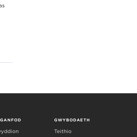
as
RGANFOD
GWYBODAETH
yddion
Teithio