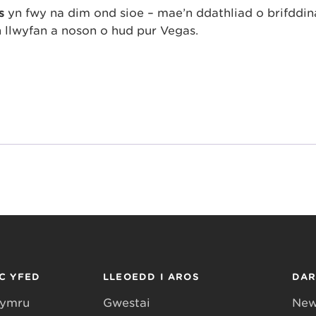
rs
yn fwy na dim ond sioe – mae’n ddathliad o brifddin
 llwyfan a noson o hud pur Vegas.
C YFED
LLEOEDD I AROS
DA
Gymru
Gwestai
New