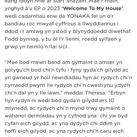
eang iddyn nhw ar siart Shazam. Mae’r rhain,
ynghyd â’u EP o 2023
‘Welcome To My House’
,
wedi cadarnhau enw da YONAKA fel un o’r
bandiau roc mwyaf cyffrous a llwyddiannus i
ddod i’r amlwg yn ystod y blynyddoedd diwethaf.
Fodd bynnag, y tu ôl i’r llenni, roedd sylfaen y
grŵp yn teimlo’n llai sicr.
“Mae bod mewn band am gymaint o amser yn
golygu’ch bod chi’n tyfu i fyny gyda’ch gilydd ac
yn gwneud yr holl newidiadau hyn ac rydych chi’n
cyrraedd pwynt lle rydych chi’n cwestiynu ydych
chi’n dal yn y lle iawn,” meddai Theresa. “Erbyn
hyn rydyn ni wedi bod gyda’n gilydd ers 10
mlynedd, ac rydych chi’n mynd trwy gymaint o
wahanol deimladau yn y cyfnod yna: chi yw byd
cyfan eich gilydd, ac yna dydych chi ddim yn
hoffi eich gilydd, ac yna rydych chi’n caru eich