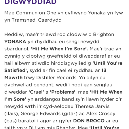
DIGWYDDIAD
Mae Communion One yn cyflwyno Yonaka yn fyw
yn Tramshed, Caerdydd
Heddiw, mae’r triawd roc clodwiw o Brighton
YONAKA
yn rhyddhau eu sengl newydd
sbardunol,
‘Hit Me When I’m Sore’.
Mae’r trac yn
cynnig y cipolwg gwefreiddiol diweddaraf ar eu
hail albwm stiwdio hirddisgwyliedig
‘Until You’re
Satisfied’,
sydd ar fin cael ei ryddhau ar
13
Mawrth
trwy Distiller Records. Yn dilyn eu
dychweliad pendant, wedi’i nodi gan senglau
diweddar
‘Cruel’
a
‘Problems’
, mae
‘Hit Me When
I’m Sore’
yn arddangos band sy’n llawn hyder o’r
newydd wrth i’r cyd-aelodau Theresa Jarvis
(llais), George Edwards (gitâr) ac Alex Crosby
(bas) baratoi i agor ar gyfer
DON BROCO
ar eu
taith yn y DU ym mis Rhagfyr. Mae
‘Until You’re