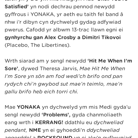
Satisfied’
yn nodi dechrau pennod newydd
gyffrous i YONAKA, yr aeth eu taith fel band â
nhw i’r dibyn cyn dychwelyd gydag adfywiad
pwerus. Cafodd yr albwm 13-trac llawn egni ei
gynhyrchu gan Alex Crosby a Dimitri Tikovoi
(Placebo, The Libertines).
Wrth siarad am y sengl newydd
‘Hit Me When I’m
Sore’
, dywed Theresa Jarvis,
Mae Hit Me When
I’m Sore yn sôn am fod wedi’ch brifo ond pan
rydych chi’n gwybod sut mae’n teimlo, mae’n
gallu brifo heb eich torri chi.
Mae
YONAKA
yn dychwelyd ym mis Medi gyda’u
sengl newydd
‘Problems’,
gyda chanmoliaeth
eang wrth i
KERRANG!
ddathlu eu
dychweliad
pendant,
NME
yn ei gyhoeddi’n
ddychweliad
angerddol
a
ROCKSOUND
yn ei alw’n
gyflwyniad