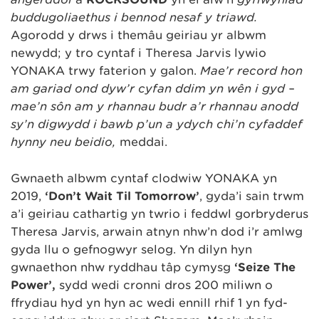
buddugoliaethus i bennod nesaf y triawd.
Agorodd y drws i themâu geiriau yr albwm
newydd; y tro cyntaf i Theresa Jarvis lywio
YONAKA trwy faterion y galon.
Mae’r record hon
am gariad ond dyw’r cyfan ddim yn wên i gyd –
mae’n sôn am y rhannau budr a’r rhannau anodd
sy’n digwydd i bawb p’un a ydych chi’n cyfaddef
hynny neu beidio,
meddai.
Gwnaeth albwm cyntaf clodwiw YONAKA yn
2019,
‘Don’t Wait Til Tomorrow’
, gyda’i sain trwm
a’i geiriau cathartig yn twrio i feddwl gorbryderus
Theresa Jarvis, arwain atnyn nhw’n dod i’r amlwg
gyda llu o gefnogwyr selog. Yn dilyn hyn
gwnaethon nhw ryddhau tâp cymysg
‘Seize The
Power’,
sydd wedi cronni dros 200 miliwn o
ffrydiau hyd yn hyn ac wedi ennill rhif 1 yn fyd-