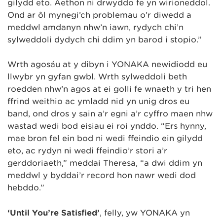
gilydd eto. Aethon ni drwyddo fe yn wirioneddol.
Ond ar ôl mynegi’ch problemau o’r diwedd a
meddwl amdanyn nhw’n iawn, rydych chi’n
sylweddoli dydych chi ddim yn barod i stopio.”
Wrth agosáu at y dibyn i YONAKA newidiodd eu
llwybr yn gyfan gwbl. Wrth sylweddoli beth
roedden nhw’n agos at ei golli fe wnaeth y tri hen
ffrind weithio ac ymladd nid yn unig dros eu
band, ond dros y sain a’r egni a’r cyffro maen nhw
wastad wedi bod eisiau ei roi ynddo. “Ers hynny,
mae bron fel ein bod ni wedi ffeindio ein gilydd
eto, ac rydyn ni wedi ffeindio’r stori a’r
gerddoriaeth,” meddai Theresa, “a dwi ddim yn
meddwl y byddai’r record hon nawr wedi dod
hebddo.”
‘Until You’re Satisfied’
, felly, yw YONAKA yn