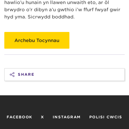
hawlio’u hunain yn llawen unwaith eto, ar ôl
brwydro o’r dibyn a’u gwthio i’w ffurf fwyaf gwir
hyd yma. Sicrwydd boddhad.
Archebu Tocynnau
SHARE
FACEBOOK
X
INSTAGRAM
POLISI CWCIS