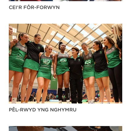
CEI’R FÔR-FORWYN
PÊL-RWYD YNG NGHYMRU