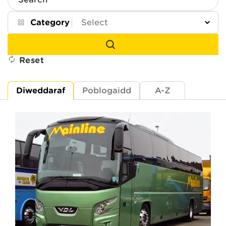
Search
Category
Reset
Diweddaraf
Poblogaidd
A-Z