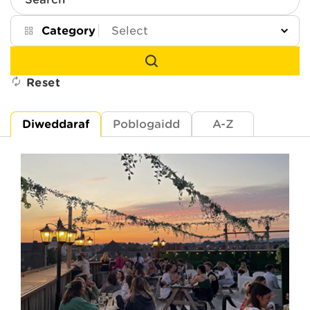
Search
Category
Reset
Diweddaraf
Poblogaidd
A-Z