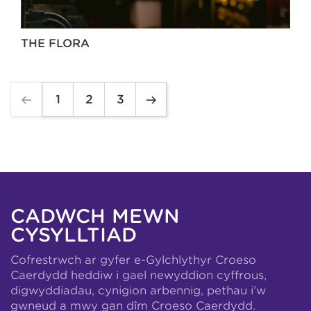
THE FLORA
1
2
3
CADWCH MEWN
CYSYLLTIAD
Cofrestrwch ar gyfer e-Gylchlythyr Croeso
Caerdydd heddiw i gael newyddion cyffrous,
digwyddiadau, cynigion arbennig, pethau i’w
gwneud a mwy gan dîm Croeso Caerdydd.