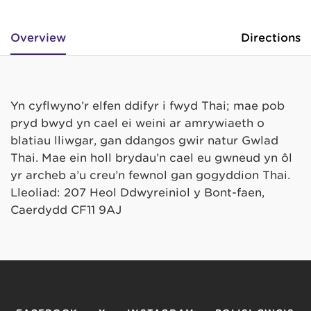
Overview
Directions
Yn cyflwyno’r elfen ddifyr i fwyd Thai; mae pob
pryd bwyd yn cael ei weini ar amrywiaeth o
blatiau lliwgar, gan ddangos gwir natur Gwlad
Thai. Mae ein holl brydau’n cael eu gwneud yn ôl
yr archeb a’u creu’n fewnol gan gogyddion Thai.
Lleoliad: 207 Heol Ddwyreiniol y Bont-faen,
Caerdydd CF11 9AJ