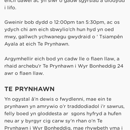
encil dawel ac yn siŵr o gadw sgyrsiau a diodydd
i lifo.
Gweinir bob dydd o 12:00pm tan 5:30pm, ac os
ydych chi am eich sbwylio’ch hun hyd yn oed
mwy, gallwch ychwanegu gwydraid o ‘ Tsiampên
Ayala at eich Te Prynhawn.
Argymhellir eich bod yn cadw lle o flaen llaw, a
rhaid archebu’r Te Prynhawn i Wŷr Bonheddig 24
awr o flaen llaw.
TE PRYNHAWN
Yn ogystal â’n dewis o fwydlenni, mae ein te
prynhawn yn amrywio o’r traddodiadol i’r sawrus,
felly boed yn gloddesta ar sgons hyfryd a hufen
neu ar y byrgyr cig carw sy’n rhan o’n Te
Prynhawn i Wŷr Bonheddig, mae rhywbeth yma i