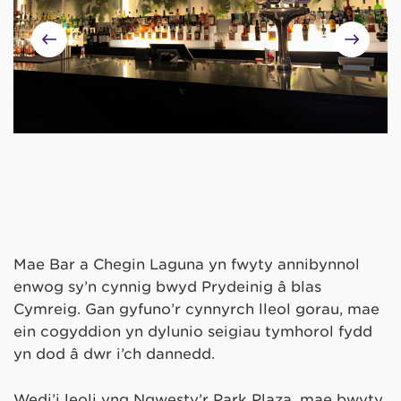
Mae Bar a Chegin Laguna yn fwyty annibynnol
enwog sy’n cynnig bwyd Prydeinig â blas
Cymreig. Gan gyfuno’r cynnyrch lleol gorau, mae
ein cogyddion yn dylunio seigiau tymhorol fydd
yn dod â dŵr i’ch dannedd.
Wedi’i leoli yng Ngwesty’r Park Plaza, mae bwyty