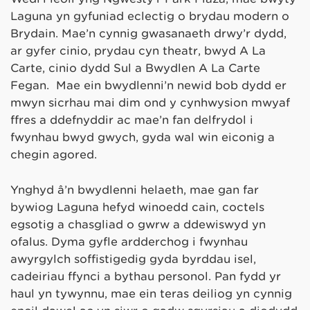
Laguna yn gyfuniad eclectig o brydau modern o
Brydain. Mae’n cynnig gwasanaeth drwy’r dydd,
ar gyfer cinio, prydau cyn theatr, bwyd A La
Carte, cinio dydd Sul a Bwydlen A La Carte
Fegan. Mae ein bwydlenni’n newid bob dydd er
mwyn sicrhau mai dim ond y cynhwysion mwyaf
ffres a ddefnyddir ac mae’n fan delfrydol i
fwynhau bwyd gwych, gyda wal win eiconig a
chegin agored.
Ynghyd â’n bwydlenni helaeth, mae gan far
bywiog Laguna hefyd winoedd cain, coctels
egsotig a chasgliad o gwrw a ddewiswyd yn
ofalus. Dyma gyfle ardderchog i fwynhau
awyrgylch soffistigedig gyda byrddau isel,
cadeiriau ffynci a bythau personol. Pan fydd yr
haul yn tywynnu, mae ein teras deiliog yn cynnig