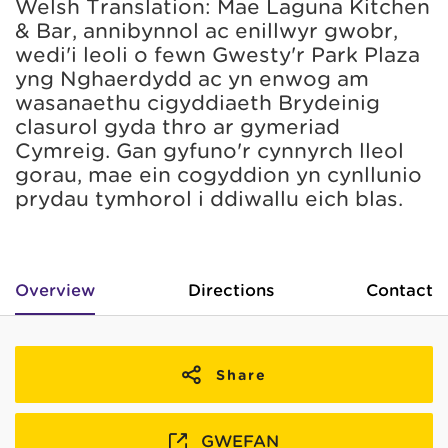
Welsh Translation: Mae Laguna Kitchen
& Bar, annibynnol ac enillwyr gwobr,
wedi'i leoli o fewn Gwesty'r Park Plaza
yng Nghaerdydd ac yn enwog am
wasanaethu cigyddiaeth Brydeinig
clasurol gyda thro ar gymeriad
Cymreig. Gan gyfuno'r cynnyrch lleol
gorau, mae ein cogyddion yn cynllunio
prydau tymhorol i ddiwallu eich blas.
Overview
Directions
Contact
Share
GWEFAN