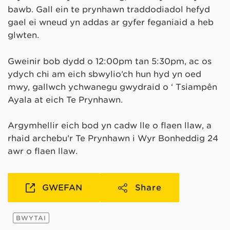
bawb. Gall ein te prynhawn traddodiadol hefyd
gael ei wneud yn addas ar gyfer feganiaid a heb
glwten.
Gweinir bob dydd o 12:00pm tan 5:30pm, ac os
ydych chi am eich sbwylio’ch hun hyd yn oed
mwy, gallwch ychwanegu gwydraid o ‘ Tsiampên
Ayala at eich Te Prynhawn.
Argymhellir eich bod yn cadw lle o flaen llaw, a
rhaid archebu’r Te Prynhawn i Wŷr Bonheddig 24
awr o flaen llaw.
GWEFAN
Share
BWYTAI