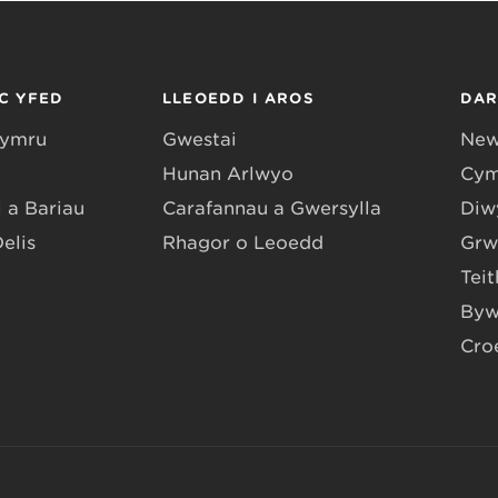
C YFED
LLEOEDD I AROS
DA
Gymru
Gwestai
New
Hunan Arlwyo
Cym
 a Bariau
Carafannau a Gwersylla
Diwy
Delis
Rhagor o Leoedd
Grw
Teit
Byw
Cro