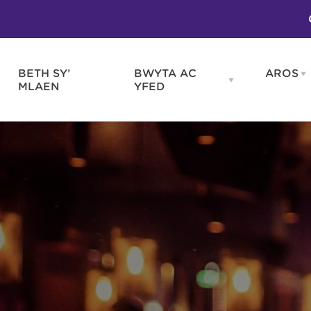
BETH SY’
BWYTA AC
AROS
O
en
Open
MLAEN
YFED
WELD
BWYTA
m
AC
WNEUD
YFED
Blas ar Gymru
Gwes
nu
menu
Bwytai
Huna
Tafarndai a Bariau
Caraf
Caffis a Delis
Rhag
ydd