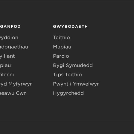
RGANFOD
GWYBODAETH
yddion
Teithio
dogaethau
Mapiau
lliant
Parcio
piau
Bygi Symudedd
hlenni
Tips Teithio
yd Myfyrwyr
Pwynt i Ymwelwyr
esawu Cŵn
Hygyrchedd