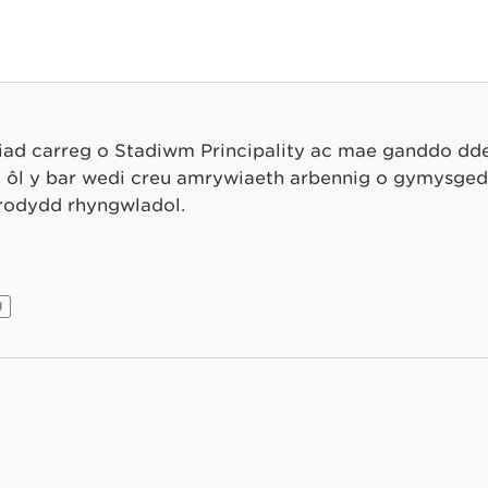
liad carreg o Stadiwm Principality ac mae ganddo dde
tu ôl y bar wedi creu amrywiaeth arbennig o gymysge
irodydd rhyngwladol.
U