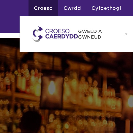
Croeso
Cwrdd
Cyfoethogi
GWELD A
Op
GWNEUD
G
A
G
Atyniadau
me
Gweithgareddau
Adloniant
Chwaraeon
Siopa
Teithiau a Golygfe