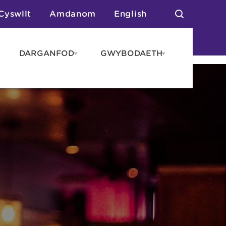
Cyswllt
Amdanom
English
DARGANFOD
GWYBODAETH
pen
Open
Open
AROS
DARGANFOD
GWYBODAET
enu
menu
menu
tai
n Arlwyo
anau a Gwersylla
or o Leoedd