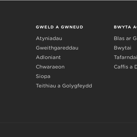
GWELD A GWNEUD
BWYTA A
Atyniadau
Blas ar 
Gweithgareddau
Bwytai
Adloniant
Tafarndai
Chwaraeon
Caffis a 
Siopa
Teithiau a Golygfeydd