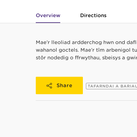
Overview
Directions
Mae’r lleoliad ardderchog hwn ond daf
wahanol goctels. Mae’r tîm arbenigol 
stôr nodedig o ffrwythau, sbeisys a gw
Share
TAFARNDAI A BARIA